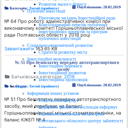
Розвиток малого бізнесу
Опубліковано: 28.02.2019
Категорія:
Лютий (прийнято)
Публічні інвестиції
Протоколи засідань Інвестиційної ради
№ 64 Про роботу адміністративної комісії при
Консолідований перелік публічних
виконавчому комітеті Горішньоплавнівської міської
інвестиційних проектів та програм
ради Полтавської області у 2018 році
публічних інвестицій
Соціально-економічний розвиток
Завантажити
163.65 KB
Стратегія розвитку міста
Інвестиційні можливості
№ 51 Про безоплатну передачу автотранспортного
Інвестиційні переваги
засобу
Інвестиційний розвиток
Батьківська категорія:
2019
Інвестиційна пропозиція
Опубліковано: 28.02.2019
Різне
Категорія:
Лютий (прийнято)
Інформація інших установ
№ 51 Про безоплатну передачу автотранспортного
Податкова інформує
засобу, який перебуває на балансі
Державна фінансова інспекція інформує
Горішньоплавнівської міської стоматполіклініки, на
Горішньоплавнівська міська філія
баланс КЖЕП № 4
Полтавського обласного центру зайнятості
інформує