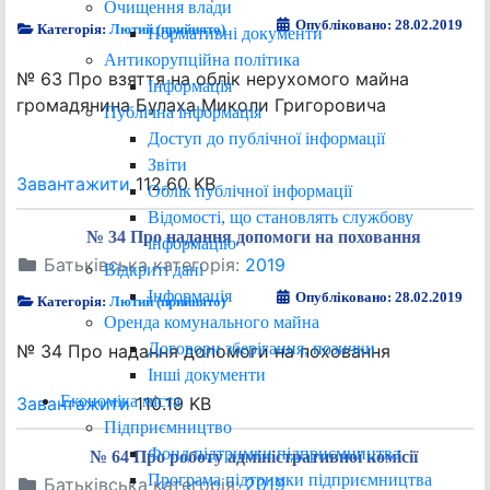
Очищення влади
Опубліковано: 28.02.2019
Категорія:
Лютий (прийнято)
Нормативні документи
Антикорупційна політика
№ 63 Про взяття на облік нерухомого майна
Інформація
громадянина Булаха Миколи Григоровича
Публічна інформація
Доступ до публічної інформації
Звіти
Завантажити
112.60 KB
Облік публічної інформації
Відомості, що становлять службову
№ 34 Про надання допомоги на поховання
інформацію
Батьківська категорія:
2019
Відкриті дані
Інформація
Опубліковано: 28.02.2019
Категорія:
Лютий (прийнято)
Оренда комунального майна
Договори зберігання, позички
№ 34 Про надання допомоги на поховання
Інші документи
Економіка міста
Завантажити
110.19 KB
Підприємництво
Фонд підтримки підприємництва
№ 64 Про роботу адміністративної комісії
Програма підтримки підприємництва
Батьківська категорія:
2019