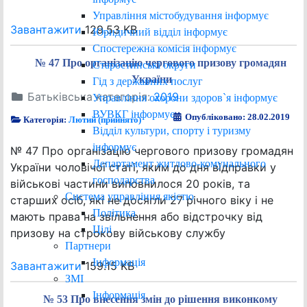
Управління містобудування інформує
Завантажити
129.53 KB
Юридичний відділ інформує
Спостережна комісія інформує
№ 47 Про організацію чергового призову громадян
Старостинські округи
України
Гід з державних послуг
Батьківська категорія:
2019
Управління охорони здоров`я інформує
ВУВКГ інформує
Опубліковано: 28.02.2019
Категорія:
Лютий (прийнято)
Відділ культури, спорту і туризму
інформує
№ 47 Про організацію чергового призову громадян
Департамент житлово-комунального
України чоловічої статі, яким до дня відправки у
господарства
військові частини виповнилося 20 років, та
Система управління якістю
старших осіб, які не досягли 27 річного віку і не
Політика
мають права на звільнення або відстрочку від
Цілі
призову на строкову військову службу
Партнери
Інформація
Завантажити
159.15 KB
ЗМІ
Інформація
№ 53 Про внесення змін до рішення виконкому