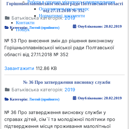
Робота в органах місцевого самоврядування
Горішньоплавнівської міської ради Полтавської області
Оголошення про конкурс
від 27.11.2018 № 352
Нормативні документи
Батьківська категорія:
2019
Контакти
Опубліковано: 28.02.2019
Категорія:
Лютий (прийнято)
Пошук
№ 53 Про внесення змін до рішення виконкому
Горішньоплавнівської міської ради Полтавської
області від 27.11.2018 № 352
Завантажити
112.86 KB
№ 36 Про затвердження висновку служби
Батьківська категорія:
2019
Опубліковано: 28.02.2019
Категорія:
Лютий (прийнято)
№ 36 Про затвердження висновку служби у
справах дітей, сім`ї та молодіжної політики про
підтвердження місця проживання малолітньої