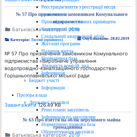
Реєстрація/зняття з реєстрації місця
проживання
№ 57 Про призначення замовником Комунального
Приватизація житлових приміщень
підприємства
Квартирний облік
Батьківська категорія:
2019
Соціальний квартирний облік
Опубліковано: 28.02.2019
Категорія:
Лютий (прийнято)
Житлові програми
Надання житла
№ 57 Про призначення замовником Комунального
Нормативна база
підприємства «Виробниче управління
Діяльність комісій, рад
водопровідно-каналізаційного господарства»
Інформація
Горішньоплавнівської міської ради
Бюджет участі
Інформація
Прозора влада
Державні закупівлі
Завантажити
126.49 KB
Річні плани закупівель
Інформація по закупівлям
№ 63 Про взяття на облік нерухомого майна
Нормативно правова база
громадянина
Обґрунтування закупівлі
Батьківська категорія:
2019