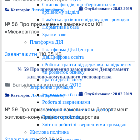
Список фондів, що зберігаються в
Опубліковано: 28.02.2019
Категорія:
Лютий (прийнято)
архівному відділі
Пам'ятка архівного відділу для громадян
№ 56 Про призначення замовником КП
Нормативна база
«Міськсвітло»
Зразки заяв
Платформа ДІЯ
Платформа ДІя.Центрів
Завантажити
110.35 KB
Дія.Цифрова освіта
єРобота: гранти від держави на відкриття
№ 59 Про призначення замовником Департамент
чи розвиток бізнесу
житлово-комунального господарства
Гранти для бізнесу
Батьківська категорія:
2019
Звернення громадян
Опубліковано: 28.02.2019
Нормативна база
Категорія:
Лютий (прийнято)
Робота зі зверненнями
№ 59 Про призначення замовником Департамент
Електронні звернення та петиції
житлово-комунального господарства
Графіки прийомів
Звіт по роботі зі зверненнями громадян
Житлова політика
Завантажити
122.29 KB
Прийом громадян