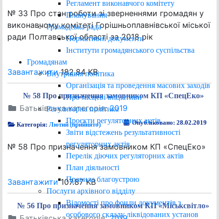
Регламент виконавчого комітету
№ 33 Про стан роботи зі зверненнями громадян у
Планування
виконавчому комітеті Горішньоплавнівської міської
Громадська рада
ради Полтавської області за 2018 рік
Нормативні документи
Інститути громадянського суспільства
Громадянам
Завантажити
182.84 KB
Внутрішня політика
Організація та проведення масових заходів
№ 58 Про призначення замовником КП «СпецЕко»
Про місцеві ініціативи
Батьківська категорія:
2019
Регуляторна політика
Проєкти регуляторних актів
Опубліковано: 28.02.2019
Категорія:
Лютий (прийнято)
Звіти відстежень результативності
регуляторних актів
№ 58 Про призначення замовником КП «СпецЕко»
Перелік діючих регуляторних актів
План діяльності
Правила благоустрою
Завантажити
107.87 KB
Послуги архівного відділу
Відомості про фонди документів з
№ 56 Про призначення замовником КП «Міськсвітло»
особового складу ліквідованих установ
Батьківська категорія:
2019