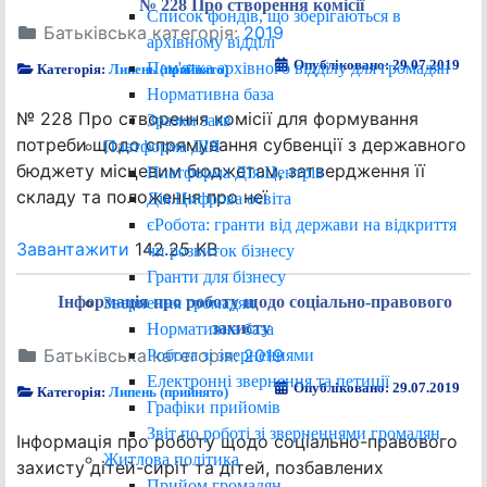
№ 228 Про створення комісії
Список фондів, що зберігаються в
Батьківська категорія:
2019
архівному відділі
Опубліковано: 29.07.2019
Пам'ятка архівного відділу для громадян
Категорія:
Липень (прийнято)
Нормативна база
№ 228 Про створення комісії для формування
Зразки заяв
потреби щодо спрямування субвенції з державного
Платформа ДІЯ
бюджету місцевим бюджетам, затвердження її
Платформа ДІя.Центрів
складу та положення про неї
Дія.Цифрова освіта
єРобота: гранти від держави на відкриття
Завантажити
142.25 KB
чи розвиток бізнесу
Гранти для бізнесу
Інформація про роботу щодо соціально-правового
Звернення громадян
захисту
Нормативна база
Батьківська категорія:
2019
Робота зі зверненнями
Електронні звернення та петиції
Опубліковано: 29.07.2019
Категорія:
Липень (прийнято)
Графіки прийомів
Звіт по роботі зі зверненнями громадян
Інформація про роботу щодо соціально-правового
Житлова політика
захисту дітей-сиріт та дітей, позбавлених
Прийом громадян