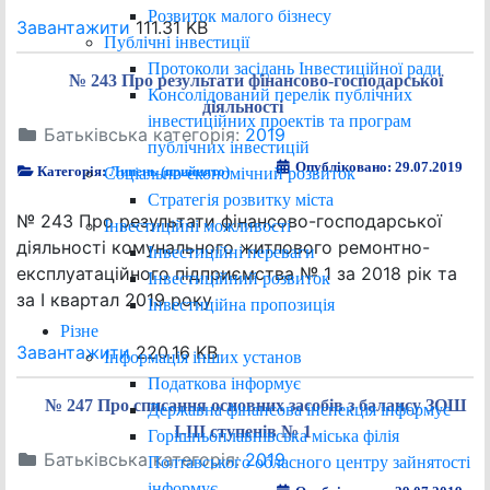
Розвиток малого бізнесу
Завантажити
111.31 KB
Публічні інвестиції
Протоколи засідань Інвестиційної ради
№ 243 Про результати фінансово-господарської
Консолідований перелік публічних
діяльності
інвестиційних проектів та програм
Батьківська категорія:
2019
публічних інвестицій
Опубліковано: 29.07.2019
Категорія:
Липень (прийнято)
Соціально-економічний розвиток
Стратегія розвитку міста
№ 243 Про результати фінансово-господарської
Інвестиційні можливості
діяльності комунального житлового ремонтно-
Інвестиційні переваги
експлуатаційного підприємства № 1 за 2018 рік та
Інвестиційний розвиток
за І квартал 2019 року
Інвестиційна пропозиція
Різне
Завантажити
220.16 KB
Інформація інших установ
Податкова інформує
№ 247 Про списання основних засобів з балансу ЗОШ
Державна фінансова інспекція інформує
І-ІІІ ступенів № 1
Горішньоплавнівська міська філія
Батьківська категорія:
2019
Полтавського обласного центру зайнятості
інформує