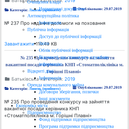
Батьківська категорія:
2019
Очищення влади
Нормативні документи
Опубліковано: 29.07.2019
Категорія:
Липень (прийнято)
Антикорупційна політика
Інформація
№ 237 Про надання допомоги на поховання
Публічна інформація
Доступ до публічної інформації
Звіти
Завантажити
110.49 KB
Облік публічної інформації
Відомості, що становлять службову
№ 235 Про проведення конкурсу на зайняття
інформацію
вакантної посади керівника КНП «Стоматполіклініка м.
Відкриті дані
Горішні Плавні»
Інформація
Батьківська категорія:
2019
Оренда комунального майна
Опубліковано: 29.07.2019
Категорія:
Липень (прийнято)
Договори зберігання, позички
Інші документи
№ 235 Про проведення конкурсу на зайняття
Економіка міста
вакантної посади керівника КНП
Підприємництво
«Стоматполіклініка м. Горішні Плавні»
Фонд підтримки підприємництва
Програма підтримки підприємництва