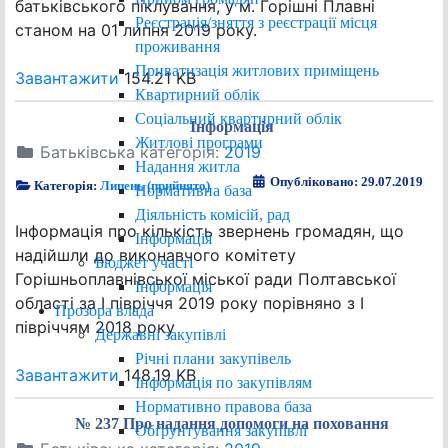
батьківського піклування, у м. Горішні Плавні
Реєстрація/зняття з реєстрації місця
станом на 01 липня 2019 року.
проживання
Приватизація житлових приміщень
Завантажити
154.21 KB
Квартирний облік
Соціальний квартирний облік
Інформація
Житлові програми
Батьківська категорія:
2019
Надання житла
Опубліковано: 29.07.2019
Категорія:
Липень (прийнято)
Нормативна база
Діяльність комісій, рад
Інформація про кількість звернень громадян, що
Інформація
надійшли до виконавчого комітету
Бюджет участі
Горішньоплавнівської міської ради Полтавської
Інформація
області за І півріччя 2019 року порівняно з І
Прозора влада
півріччям 2018 року
Державні закупівлі
Річні плани закупівель
Завантажити
148.19 KB
Інформація по закупівлям
Нормативно правова база
№ 237 Про надання допомоги на поховання
Обґрунтування закупівлі