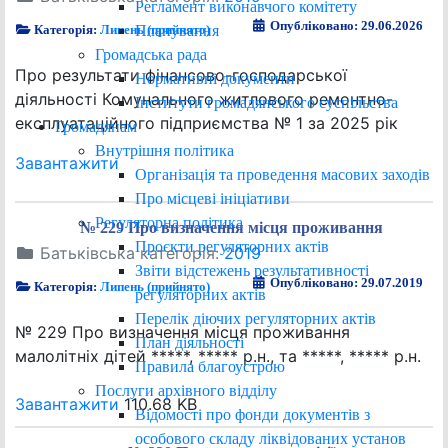
Регламент виконавчого комітету
Опубліковано: 29.06.2026
Планування
Категорія:
Липень (прийнято)
Громадська рада
Про результати фінансово-господарської
Нормативні документи
діяльності Комунального житлового ремонтно-
Інститути громадянського суспільства
експлуатаційного підприємства № 1 за 2025 рік
Громадянам
Внутрішня політика
Завантажити
Організація та проведення масових заходів
Про місцеві ініціативи
Регуляторна політика
№ 229 Про визначення місця проживання
Проєкти регуляторних актів
Батьківська категорія:
2019
Звіти відстежень результативності
Опубліковано: 29.07.2019
Категорія:
Липень (прийнято)
регуляторних актів
Перелік діючих регуляторних актів
№ 229 Про визначення місця проживання
План діяльності
малолітніх дітей *****, ***** р.н., та *****, ***** р.н.
Правила благоустрою
Послуги архівного відділу
Завантажити
110.68 KB
Відомості про фонди документів з
особового складу ліквідованих установ