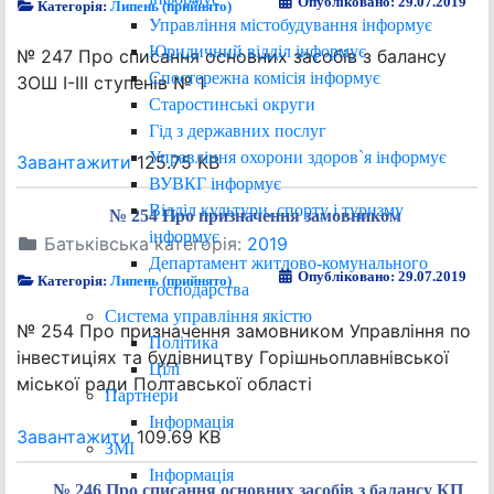
Опубліковано: 29.07.2019
Категорія:
Липень (прийнято)
Управління містобудування інформує
Юридичний відділ інформує
№ 247 Про списання основних засобів з балансу
Спостережна комісія інформує
ЗОШ І-ІІІ ступенів № 1
Старостинські округи
Гід з державних послуг
Управління охорони здоров`я інформує
Завантажити
125.75 KB
ВУВКГ інформує
Відділ культури, спорту і туризму
№ 254 Про призначення замовником
інформує
Батьківська категорія:
2019
Департамент житлово-комунального
Опубліковано: 29.07.2019
Категорія:
Липень (прийнято)
господарства
Система управління якістю
№ 254 Про призначення замовником Управління по
Політика
інвестиціях та будівництву Горішньоплавнівської
Цілі
міської ради Полтавської області
Партнери
Інформація
Завантажити
109.69 KB
ЗМІ
Інформація
№ 246 Про списання основних засобів з балансу КП