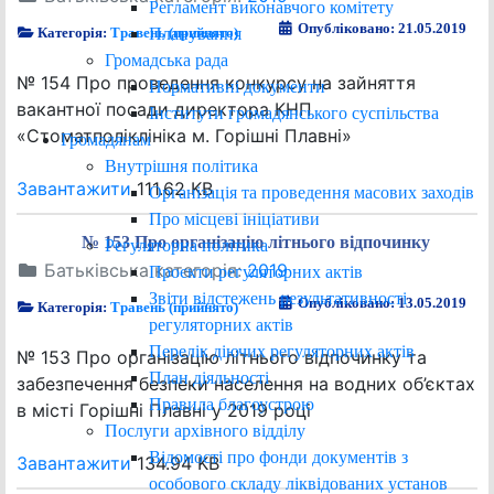
Регламент виконавчого комітету
Опубліковано: 21.05.2019
Планування
Категорія:
Травень (прийнято)
Громадська рада
№ 154 Про проведення конкурсу на зайняття
Нормативні документи
вакантної посади директора КНП
Інститути громадянського суспільства
«Стоматполіклініка м. Горішні Плавні»
Громадянам
Внутрішня політика
Завантажити
111.62 KB
Організація та проведення масових заходів
Про місцеві ініціативи
№ 153 Про організацію літнього відпочинку
Регуляторна політика
Батьківська категорія:
2019
Проєкти регуляторних актів
Звіти відстежень результативності
Опубліковано: 13.05.2019
Категорія:
Травень (прийнято)
регуляторних актів
Перелік діючих регуляторних актів
№ 153 Про організацію літнього відпочинку та
План діяльності
забезпечення безпеки населення на водних об’єктах
Правила благоустрою
в місті Горішні Плавні у 2019 році
Послуги архівного відділу
Відомості про фонди документів з
Завантажити
134.94 KB
особового складу ліквідованих установ