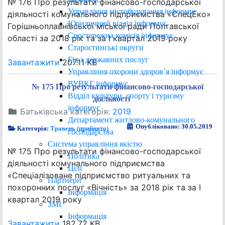
№ 176 Про результати фінансово-господарської
Управління містобудування інформує
діяльності комунального підприємства «СпецЕко»
Юридичний відділ інформує
Горішньоплавнівської міської ради Полтавської
Спостережна комісія інформує
області за 2018 рік та за І квартал 2019 року
Старостинські округи
Гід з державних послуг
Завантажити
207.11 KB
Управління охорони здоров`я інформує
ВУВКГ інформує
№ 175 Про результати фінансово-господарської
Відділ культури, спорту і туризму
діяльності
інформує
Батьківська категорія:
2019
Департамент житлово-комунального
Опубліковано: 30.05.2019
Категорія:
Травень (прийнято)
господарства
Система управління якістю
№ 175 Про результати фінансово-господарської
Політика
діяльності комунального підприємства
Цілі
«Спеціалізоване підприємство ритуальних та
Партнери
похоронних послуг «Вічність» за 2018 рік та за І
Інформація
квартал 2019 року
ЗМІ
Інформація
Завантажити
182.72 KB