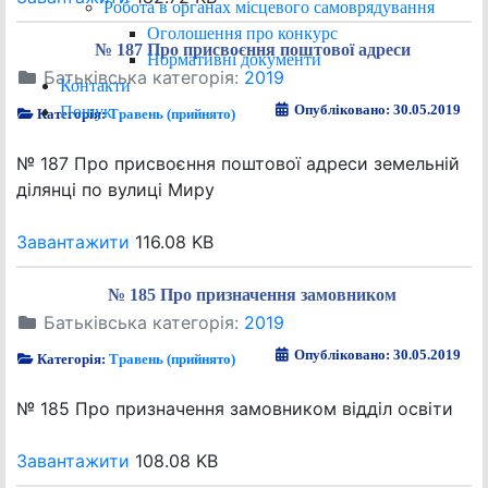
Робота в органах місцевого самоврядування
Оголошення про конкурс
№ 187 Про присвоєння поштової адреси
Нормативні документи
Батьківська категорія:
2019
Контакти
Опубліковано: 30.05.2019
Пошук
Категорія:
Травень (прийнято)
№ 187 Про присвоєння поштової адреси земельній
ділянці по вулиці Миру
Завантажити
116.08 KB
№ 185 Про призначення замовником
Батьківська категорія:
2019
Опубліковано: 30.05.2019
Категорія:
Травень (прийнято)
№ 185 Про призначення замовником відділ освіти
Завантажити
108.08 KB