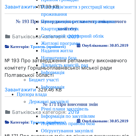
Завантажити
117.39 KB
Реєстрація/зняття з реєстрації місця
проживання
Приватизація житлових приміщень
№ 193 Про затвердження регламенту виконавчого
Квартирний облік
комітету
Соціальний квартирний облік
Батьківська категорія:
2019
Житлові програми
Опубліковано: 30.05.2019
Категорія:
Травень (прийнято)
Надання житла
Нормативна база
№ 193 Про затвердження регламенту виконавчого
Діяльність комісій, рад
комітету Горішньоплавнівської міської ради
Інформація
Полтавської області
Бюджет участі
Інформація
Завантажити
329.46 KB
Прозора влада
Державні закупівлі
№ 171 Про внесення змін
Річні плани закупівель
Батьківська категорія:
2019
Інформація по закупівлям
Опубліковано: 30.05.2019
Категорія:
Травень (прийнято)
Нормативно правова база
Обґрунтування закупівлі