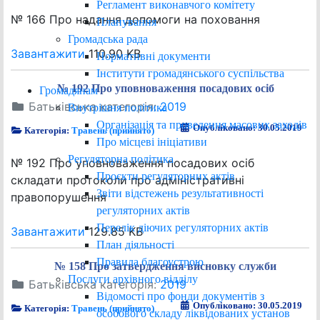
Регламент виконавчого комітету
№ 166 Про надання допомоги на поховання
Планування
Громадська рада
Завантажити
110.90 KB
Нормативні документи
Інститути громадянського суспільства
№ 192 Про уповноваження посадових осіб
Громадянам
Батьківська категорія:
2019
Внутрішня політика
Організація та проведення масових заходів
Опубліковано: 30.05.2019
Категорія:
Травень (прийнято)
Про місцеві ініціативи
Регуляторна політика
№ 192 Про уповноваження посадових осіб
Проєкти регуляторних актів
складати протоколи про адміністративні
Звіти відстежень результативності
правопорушення
регуляторних актів
Перелік діючих регуляторних актів
Завантажити
129.85 KB
План діяльності
Правила благоустрою
№ 158 Про затвердження висновку служби
Послуги архівного відділу
Батьківська категорія:
2019
Відомості про фонди документів з
Опубліковано: 30.05.2019
Категорія:
Травень (прийнято)
особового складу ліквідованих установ