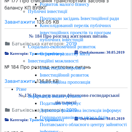
№ 177 Про списання транспортних засобів з
Розвиток малого бізнесу
балансу КП ВУВКГ
Публічні інвестиції
Протоколи засідань Інвестиційної ради
Завантажити
135.05 KB
Консолідований перелік публічних
інвестиційних проектів та програм
№ 184 Про розгляд житлових питань
публічних інвестицій
Батьківська категорія:
2019
Соціально-економічний розвиток
Опубліковано: 30.05.2019
Стратегія розвитку міста
Категорія:
Травень (прийнято)
Інвестиційні можливості
№ 184 Про розгляд житлових питань
Інвестиційні переваги
Інвестиційний розвиток
Завантажити
136.86 KB
Інвестиційна пропозиція
Різне
№ 176 Про результати фінансово-господарської
Інформація інших установ
діяльності
Податкова інформує
Батьківська категорія:
2019
Державна фінансова інспекція інформує
Горішньоплавнівська міська філія
Опубліковано: 30.05.2019
Категорія:
Травень (прийнято)
Полтавського обласного центру зайнятості
інформує