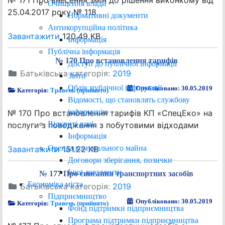
№ 171 Про внесення змін до рішення виконкому від
Очищення влади
25.04.2017 року № 118
Нормативні документи
Антикорупційна політика
Завантажити
120.49 KB
Інформація
Публічна інформація
№ 170 Про встановлення тарифів
Доступ до публічної інформації
Батьківська категорія:
2019
Звіти
Облік публічної інформації
Опубліковано: 30.05.2019
Категорія:
Травень (прийнято)
Відомості, що становлять службову
інформацію
№ 170 Про встановлення тарифів КП «СпецЕко» на
Відкриті дані
послуги з поводження з побутовими відходами
Інформація
Оренда комунального майна
Завантажити
151.22 KB
Договори зберігання, позички
Інші документи
№ 177 Про списання транспортних засобів
Економіка міста
Батьківська категорія:
2019
Підприємництво
Опубліковано: 30.05.2019
Категорія:
Травень (прийнято)
Фонд підтримки підприємництва
Програма підтримки підприємництва