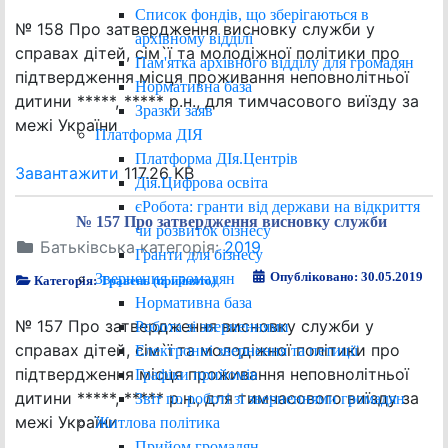
Список фондів, що зберігаються в
№ 158 Про затвердження висновку служби у
архівному відділі
справах дітей, сім`ї та молодіжної політики про
Пам'ятка архівного відділу для громадян
підтвердження місця проживання неповнолітньої
Нормативна база
дитини *****, ***** р.н., для тимчасового виїзду за
Зразки заяв
межі України
Платформа ДІЯ
Платформа ДІя.Центрів
Завантажити
117.26 KB
Дія.Цифрова освіта
єРобота: гранти від держави на відкриття
№ 157 Про затвердження висновку служби
чи розвиток бізнесу
Батьківська категорія:
2019
Гранти для бізнесу
Опубліковано: 30.05.2019
Звернення громадян
Категорія:
Травень (прийнято)
Нормативна база
№ 157 Про затвердження висновку служби у
Робота зі зверненнями
справах дітей, сім`ї та молодіжної політики про
Електронні звернення та петиції
підтвердження місця проживання неповнолітньої
Графіки прийомів
дитини *****, ***** р.н., для тимчасового виїзду за
Звіт по роботі зі зверненнями громадян
межі України
Житлова політика
Прийом громадян