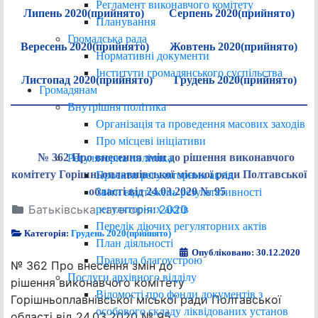
Регламент виконавчого комітету
Липень 2020(прийнято)
Серпень 2020(прийнято)
Планування
Громадська рада
Вересень 2020(прийнято)
Жовтень 2020(прийнято)
Нормативні документи
Інститути громадянського суспільства
Листопад 2020(прийнято)
Грудень 2020(прийнято)
Громадянам
Внутрішня політика
Організація та проведення масових заходів
Про місцеві ініціативи
№ 362 Про внесення змін до рішення виконавчого
Регуляторна політика
комітету Горішньоплавнівської міської ради Полтавської
Проєкти регуляторних актів
області від 24.03.2020 № 95
Звіти відстежень результативності
Батьківська категорія:
2020
регуляторних актів
Перелік діючих регуляторних актів
Категорія:
Грудень 2020(прийнято)
План діяльності
Опубліковано: 30.12.2020
Правила благоустрою
№ 362 Про внесення змін до
Послуги архівного відділу
рішення виконавчого комітету
Відомості про фонди документів з
Горішньоплавнівської міської ради Полтавської
особового складу ліквідованих установ
області від 24.03.2020 № 95