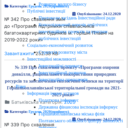
Розвиток малого бізнесу
Категорія:
Грудень 2020(прийнято)
Публічні інвестиції
Опубліковано: 24.12.2020
Протоколи засідань Інвестиційної ради
№ 342 Про схвалення змін
Консолідований перелік публічних
до «Програми підтримки співвласників
інвестиційних проектів та програм
багатоквартирних будинків м. Горішні Плавні на
публічних інвестицій
2019-2022 роки»
Соціально-економічний розвиток
Стратегія розвитку міста
Завантажити
252.38 KB
Інвестиційні можливості
Інвестиційні переваги
№ 339 Про схвалення проєкту «Програми охорони
Інвестиційний розвиток
довкілля, раціонального використання природних
Інвестиційна пропозиція
ресурсів та забезпечення екологічної безпеки на території
Різне
Горішньоплавнівської територіальної громади на 2021-
Інформація інших установ
2025 роки»
Податкова інформує
Батьківська категорія:
2020
Державна фінансова інспекція інформує
Категорія:
Грудень 2020(прийнято)
Горішньоплавнівська міська філія
Опубліковано: 24.12.2020
Полтавського обласного центру зайнятості
№ 339 Про схвалення
інформує