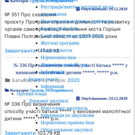
Категорія:
Грудень 2020(прийнято)
Реєстрація/зняття з реєстрації місця
Опубліковано: 24.12.2020
проживання
№ 351 Про схвалення
Приватизація житлових приміщень
проєкту Програми сприяння діяльності та розвитку
Квартирний облік
органів самоорганізації населення міста Горішні
Соціальний квартирний облік
Плавні Полтавської області на 2021-2025 роки
Житлові програми
Надання житла
Завантажити
147.46 KB
Нормативна база
Діяльність комісій, рад
№ 336 Про визначення способу участі батька ***** у
Інформація
вихованні малолітньої дитини *****, ***** р.н.
Бюджет участі
Батьківська категорія:
2020
Інформація
Категорія:
Грудень 2020(прийнято)
Прозора влада
Опубліковано: 24.12.2020
Державні закупівлі
№ 336 Про визначення
Річні плани закупівель
способу участі батька ***** у вихованні малолітньої
Інформація по закупівлям
дитини *****, ***** р.н.
Нормативно правова база
Обґрунтування закупівлі
Завантажити
103.79 KB