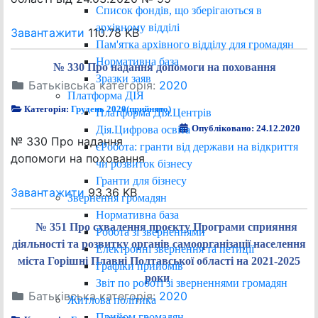
Список фондів, що зберігаються в
архівному відділі
Завантажити
110.78 KB
Пам'ятка архівного відділу для громадян
Нормативна база
№ 330 Про надання допомоги на поховання
Зразки заяв
Батьківська категорія:
2020
Платформа ДІЯ
Категорія:
Грудень 2020(прийнято)
Платформа ДІя.Центрів
Опубліковано: 24.12.2020
Дія.Цифрова освіта
№ 330 Про надання
єРобота: гранти від держави на відкриття
допомоги на поховання
чи розвиток бізнесу
Гранти для бізнесу
Завантажити
93.36 KB
Звернення громадян
Нормативна база
№ 351 Про схвалення проєкту Програми сприяння
Робота зі зверненнями
діяльності та розвитку органів самоорганізації населення
Електронні звернення та петиції
міста Горішні Плавні Полтавської області на 2021-2025
Графіки прийомів
роки
Звіт по роботі зі зверненнями громадян
Батьківська категорія:
2020
Житлова політика
Прийом громадян