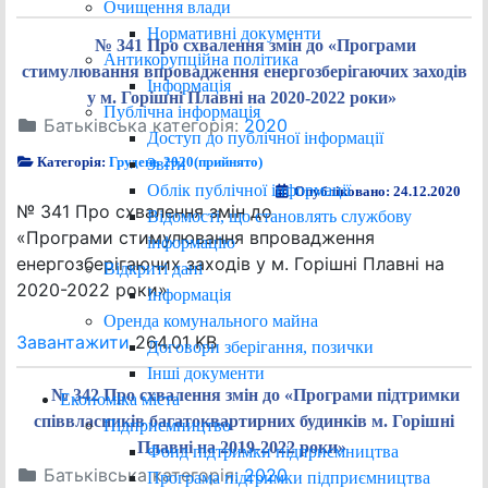
Очищення влади
Нормативні документи
№ 341 Про схвалення змін до «Програми
Антикорупційна політика
стимулювання впровадження енергозберігаючих заходів
Інформація
у м. Горішні Плавні на 2020-2022 роки»
Публічна інформація
Батьківська категорія:
2020
Доступ до публічної інформації
Категорія:
Грудень 2020(прийнято)
Звіти
Облік публічної інформації
Опубліковано: 24.12.2020
№ 341 Про схвалення змін до
Відомості, що становлять службову
«Програми стимулювання впровадження
інформацію
енергозберігаючих заходів у м. Горішні Плавні на
Відкриті дані
2020-2022 роки»
Інформація
Оренда комунального майна
Завантажити
264.01 KB
Договори зберігання, позички
Інші документи
№ 342 Про схвалення змін до «Програми підтримки
Економіка міста
співвласників багатоквартирних будинків м. Горішні
Підприємництво
Плавні на 2019-2022 роки»
Фонд підтримки підприємництва
Батьківська категорія:
2020
Програма підтримки підприємництва