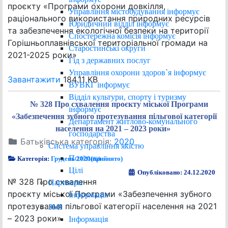
проєкту «Програми охорони довкілля,
Управління містобудування інформує
раціонального використання природних ресурсів
Юридичний відділ інформує
та забезпечення екологічної безпеки на території
Спостережна комісія інформує
Горішньоплавнівської територіальної громади на
Старостинські округи
2021-2025 роки»
Гід з державних послуг
Управління охорони здоров`я інформує
Завантажити
184.11 KB
ВУВКГ інформує
Відділ культури, спорту і туризму
№ 328 Про схвалення проєкту міської Програми
інформує
«Забезпечення зубного протезування пільгової категорії
Департамент житлово-комунального
населення на 2021 – 2023 роки»
господарства
Батьківська категорія:
2020
Система управління якістю
Політика
Категорія:
Грудень 2020(прийнято)
Цілі
Опубліковано: 24.12.2020
№ 328 Про схвалення
Партнери
проєкту міської Програми «Забезпечення зубного
Інформація
протезування пільгової категорії населення на 2021
ЗМІ
– 2023 роки»
Інформація