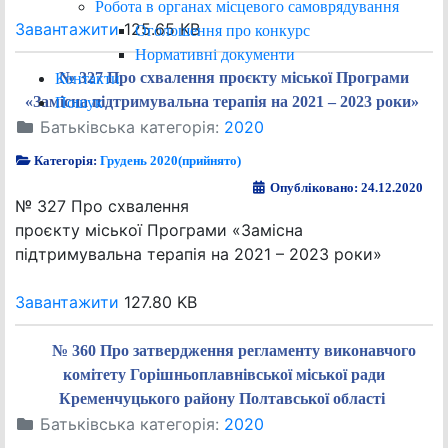
Робота в органах місцевого самоврядування
Завантажити
125.65 KB
Оголошення про конкурс
Нормативні документи
№ 327 Про схвалення проєкту міської Програми
Контакти
«Замісна підтримувальна терапія на 2021 – 2023 роки»
Пошук
Батьківська категорія:
2020
Категорія:
Грудень 2020(прийнято)
Опубліковано: 24.12.2020
№ 327 Про схвалення
проєкту міської Програми «Замісна
підтримувальна терапія на 2021 – 2023 роки»
Завантажити
127.80 KB
№ 360 Про затвердження регламенту виконавчого
комітету Горішньоплавнівської міської ради
Кременчуцького району Полтавської області
Батьківська категорія:
2020