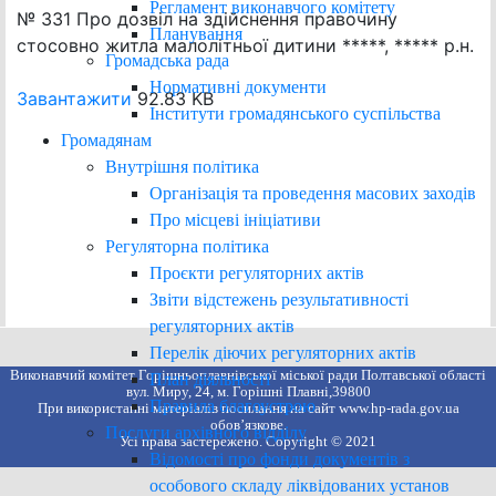
Регламент виконавчого комітету
№ 331 Про дозвіл на здійснення правочину
Планування
стосовно житла малолітньої дитини *****, ***** р.н.
Громадська рада
Нормативні документи
Завантажити
92.83 KB
Інститути громадянського суспільства
Громадянам
Внутрішня політика
Організація та проведення масових заходів
Про місцеві ініціативи
Регуляторна політика
Проєкти регуляторних актів
Звіти відстежень результативності
регуляторних актів
Перелік діючих регуляторних актів
Виконавчий комітет Горішньоплавнівської міської ради Полтавської області
План діяльності
вул. Миру, 24, м. Горішні Плавні,39800
Правила благоустрою
При використанні матеріалів посилання на сайт www.hp-rada.gov.ua
обов’язкове.
Послуги архівного відділу
Усі права застережено. Copyright © 2021
Відомості про фонди документів з
особового складу ліквідованих установ