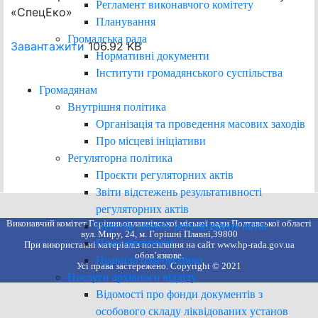
Регламент виконавчого комітету
«СпецЕко»
Планування
Громадська рада
Завантажити
106.92 KB
Нормативні документи
Інститути громадянського суспільства
Громадянам
Внутрішня політика
Організація та проведення масових заходів
Про місцеві ініціативи
Регуляторна політика
Проєкти регуляторних актів
Звіти відстежень результативності
регуляторних актів
Виконавчий комітет Горішньоплавнівської міської ради Полтавської області
Перелік діючих регуляторних актів
вул. Миру, 24, м. Горішні Плавні,39800
План діяльності
При використанні матеріалів посилання на сайт www.hp-rada.gov.ua
обов’язкове.
Правила благоустрою
Усі права застережено. Copyright © 2021
Послуги архівного відділу
Відомості про фонди документів з
особового складу ліквідованих установ