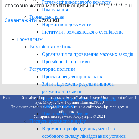
Регламент виконавчого комітету
стосовно житла малолітньої дитини *****, ***** р.н.
Планування
Громадська рада
Завантажити
97.03 KB
Нормативні документи
Інститути громадянського суспільства
Громадянам
Внутрішня політика
Організація та проведення масових заходів
Про місцеві ініціативи
Регуляторна політика
Проєкти регуляторних актів
Звіти відстежень результативності
регуляторних актів
Виконавчий комітет Горішньоплавнівської міської ради Полтавської області
Перелік діючих регуляторних актів
вул. Миру, 24, м. Горішні Плавні,39800
План діяльності
При використанні матеріалів посилання на сайт www.hp-rada.gov.ua
обов’язкове.
Правила благоустрою
Усі права застережено. Copyright © 2021
Послуги архівного відділу
Відомості про фонди документів з
особового складу ліквідованих установ