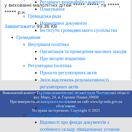
Регламент виконавчого комітету
у вихованні малолітніх дітей *****, *****, та *****,
Планування
***** р.н.
Громадська рада
Нормативні документи
Завантажити
99.36 KB
Інститути громадянського суспільства
Громадянам
Внутрішня політика
Організація та проведення масових заходів
Про місцеві ініціативи
Регуляторна політика
Проєкти регуляторних актів
Звіти відстежень результативності
регуляторних актів
Виконавчий комітет Горішньоплавнівської міської ради Полтавської області
Перелік діючих регуляторних актів
вул. Миру, 24, м. Горішні Плавні,39800
План діяльності
При використанні матеріалів посилання на сайт www.hp-rada.gov.ua
обов’язкове.
Правила благоустрою
Усі права застережено. Copyright © 2021
Послуги архівного відділу
Відомості про фонди документів з
особового складу ліквідованих установ