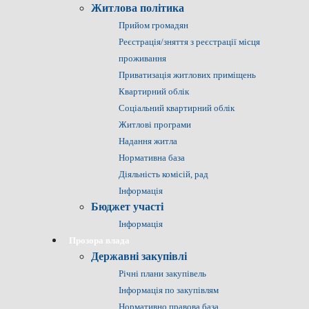
Житлова політика
Прийом громадян
Реєстрація/зняття з реєстрації місця
проживання
Приватизація житлових приміщень
Квартирний облік
Соціальний квартирний облік
Житлові програми
Надання житла
Нормативна база
Діяльність комісій, рад
Інформація
Бюджет участі
Інформація
Прозора влада
Державні закупівлі
Річні плани закупівель
Інформація по закупівлям
Нормативно правова база