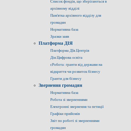
Список фондів, що зберігаються в
архівному відділі
Пам'ятка архівного відділу для
громадян
Нормативна база
Зразки заяв
Платформа ДІЯ
Платформа ДІя.Центрів
Дія.Цифрова освіта
єРобота: гранти від держави на
відкриття чи розвиток бізнесу
Гранти для бізнесу
Звернення громадян
Нормативна база
Робота зі зверненнями
Електронні звернення та петиції
Графіки прийомів
Звіт по роботі зі зверненнями
громадян