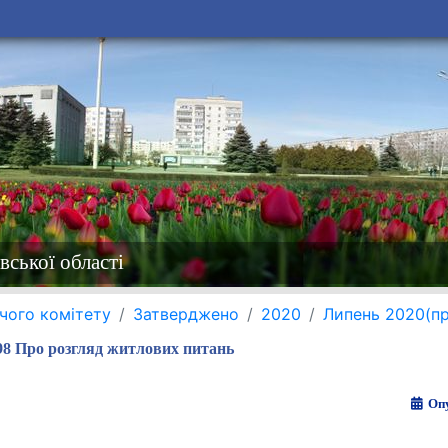
вської області
чого комітету
Затверджено
2020
Липень 2020(п
8 Про розгляд житлових питань
Опу