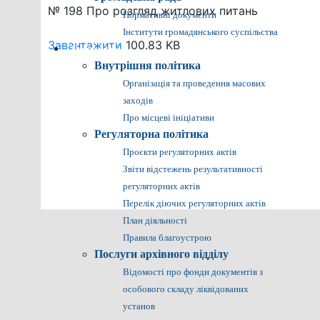
№ 198 Про розгляд житлових питань
Нормативні документи
Інститути громадянського суспільства
Завантажити
100.83 KB
Громадянам
Внутрішня політика
Організація та проведення масових
заходів
Про місцеві ініціативи
Регуляторна політика
Проєкти регуляторних актів
Звіти відстежень результативності
регуляторних актів
Перелік діючих регуляторних актів
План діяльності
Правила благоустрою
Послуги архівного відділу
Відомості про фонди документів з
особового складу ліквідованих
установ