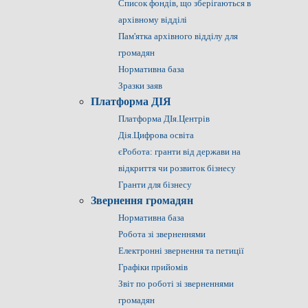
Список фондів, що зберігаються в
архівному відділі
Пам'ятка архівного відділу для
громадян
Нормативна база
Зразки заяв
Платформа ДІЯ
Платформа ДІя.Центрів
Дія.Цифрова освіта
єРобота: гранти від держави на
відкриття чи розвиток бізнесу
Гранти для бізнесу
Звернення громадян
Нормативна база
Робота зі зверненнями
Електронні звернення та петиції
Графіки прийомів
Звіт по роботі зі зверненнями
громадян