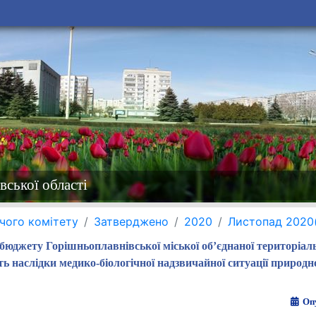
вської області
чого комітету
Затверджено
2020
Листопад 2020
бюджету Горішньоплавнівської міської об’єднаної територіал
ь наслідки медико-біологічної надзвичайної ситуації природно
Опу