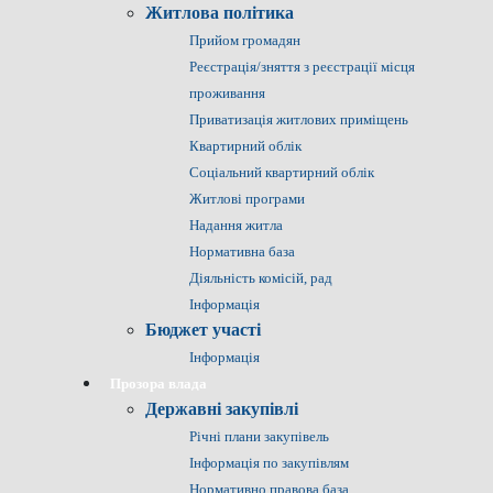
Житлова політика
Прийом громадян
Реєстрація/зняття з реєстрації місця
проживання
Приватизація житлових приміщень
Квартирний облік
Соціальний квартирний облік
Житлові програми
Надання житла
Нормативна база
Діяльність комісій, рад
Інформація
Бюджет участі
Інформація
Прозора влада
Державні закупівлі
Річні плани закупівель
Інформація по закупівлям
Нормативно правова база