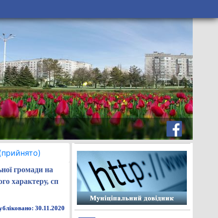
(прийнято)
ьної громади на
го характеру, сп
бліковано: 30.11.2020