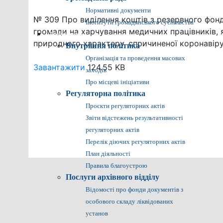
Нормативні документи
№ 309 Про виділення коштів з резервного фонд
Інститути громадянського суспільства
громади на харчування медичних працівників, я
Громадянам
природного характеру, спричиненої коронаві
Внутрішня політика
Організація та проведення масових
Завантажити
124.55 KB
заходів
Про місцеві ініціативи
Регуляторна політика
Проєкти регуляторних актів
Звіти відстежень результативності
регуляторних актів
Перелік діючих регуляторних актів
План діяльності
Правила благоустрою
Послуги архівного відділу
Відомості про фонди документів з
особового складу ліквідованих
установ