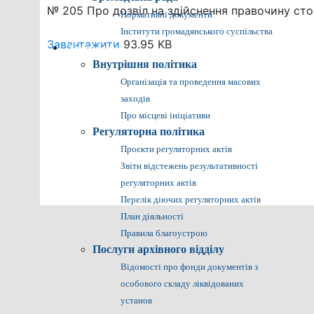
№ 205 Про дозвіл на здійснення правочину стос
Нормативні документи
Інститути громадянського суспільства
Завантажити
93.95 KB
Громадянам
Внутрішня політика
Організація та проведення масових
заходів
Про місцеві ініціативи
Регуляторна політика
Проєкти регуляторних актів
Звіти відстежень результативності
регуляторних актів
Перелік діючих регуляторних актів
План діяльності
Правила благоустрою
Послуги архівного відділу
Відомості про фонди документів з
особового складу ліквідованих
установ