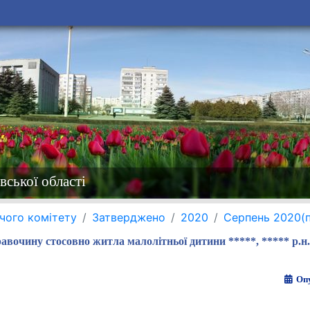
вської області
чого комітету
Затверджено
2020
Серпень 2020(
равочину стосовно житла малолітньої дитини *****, ***** р.н.
Опу