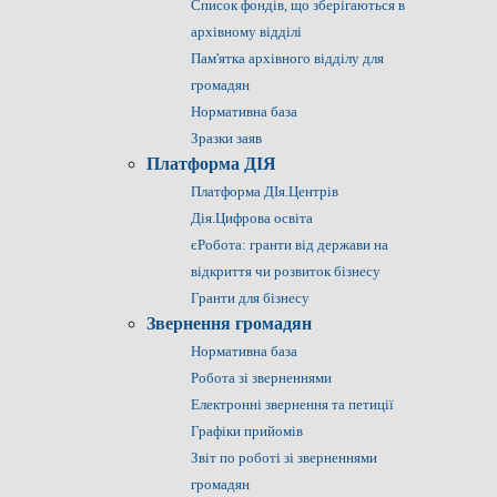
Список фондів, що зберігаються в
архівному відділі
Пам'ятка архівного відділу для
громадян
Нормативна база
Зразки заяв
Платформа ДІЯ
Платформа ДІя.Центрів
Дія.Цифрова освіта
єРобота: гранти від держави на
відкриття чи розвиток бізнесу
Гранти для бізнесу
Звернення громадян
Нормативна база
Робота зі зверненнями
Електронні звернення та петиції
Графіки прийомів
Звіт по роботі зі зверненнями
громадян