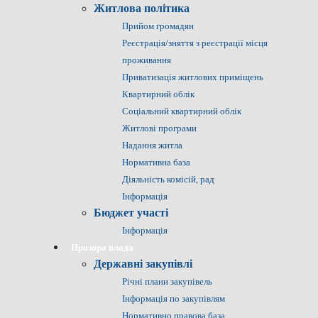
Житлова політика
Прийом громадян
Реєстрація/зняття з реєстрації місця
проживання
Приватизація житлових приміщень
Квартирний облік
Соціальний квартирний облік
Житлові програми
Надання житла
Нормативна база
Діяльність комісій, рад
Інформація
Бюджет участі
Інформація
Прозора влада
Державні закупівлі
Річні плани закупівель
Інформація по закупівлям
Нормативно правова база