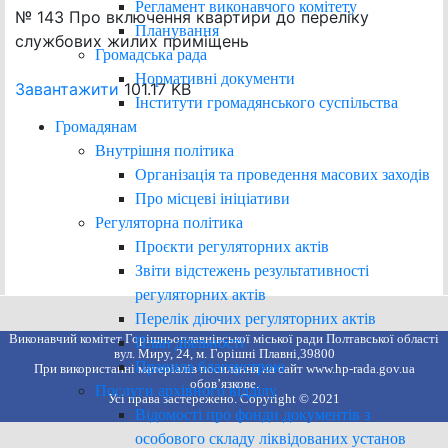
Регламент виконавчого комітету
№ 143 Про включення квартири до переліку
Планування
службових жилих приміщень
Громадська рада
Нормативні документи
Завантажити
101.17 KB
Інститути громадянського суспільства
Громадянам
Внутрішня політика
Організація та проведення масових заходів
Про місцеві ініціативи
Регуляторна політика
Проєкти регуляторних актів
Звіти відстежень результативності
регуляторних актів
Перелік діючих регуляторних актів
Виконавчий комітет Горішньоплавнівської міської ради Полтавської області
План діяльності
вул. Миру, 24, м. Горішні Плавні,39800
Правила благоустрою
При використанні матеріалів посилання на сайт www.hp-rada.gov.ua
обов’язкове.
Послуги архівного відділу
Усі права застережено. Copyright © 2021
Відомості про фонди документів з
особового складу ліквідованих установ