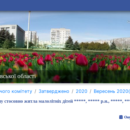
вської області
чого комітету
Затверджено
2020
Вересень 2020
 стосовно житла малолітніх дітей *****, ***** р.н., *****, ***
Опу