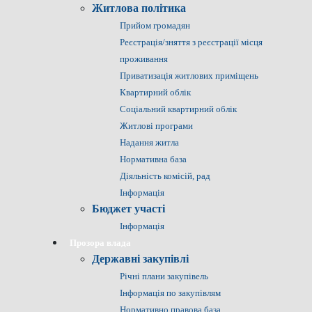
Житлова політика
Прийом громадян
Реєстрація/зняття з реєстрації місця
проживання
Приватизація житлових приміщень
Квартирний облік
Соціальний квартирний облік
Житлові програми
Надання житла
Нормативна база
Діяльність комісій, рад
Інформація
Бюджет участі
Інформація
Прозора влада
Державні закупівлі
Річні плани закупівель
Інформація по закупівлям
Нормативно правова база