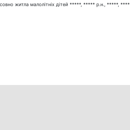
но житла малолітніх дітей *****, ***** р.н., *****, *****