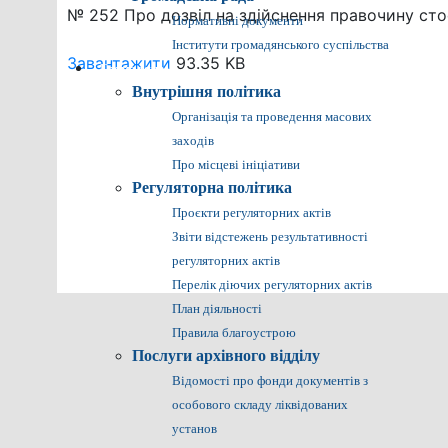
№ 252 Про дозвіл на здійснення правочину стосов
Нормативні документи
Інститути громадянського суспільства
Завантажити
93.35 KB
Громадянам
Внутрішня політика
Організація та проведення масових
заходів
Про місцеві ініціативи
Регуляторна політика
Проєкти регуляторних актів
Звіти відстежень результативності
регуляторних актів
Перелік діючих регуляторних актів
План діяльності
Правила благоустрою
Послуги архівного відділу
Відомості про фонди документів з
особового складу ліквідованих
установ