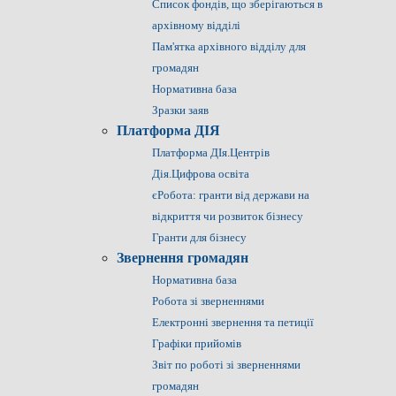
Список фондів, що зберігаються в
архівному відділі
Пам'ятка архівного відділу для
громадян
Нормативна база
Зразки заяв
Платформа ДІЯ
Платформа ДІя.Центрів
Дія.Цифрова освіта
єРобота: гранти від держави на
відкриття чи розвиток бізнесу
Гранти для бізнесу
Звернення громадян
Нормативна база
Робота зі зверненнями
Електронні звернення та петиції
Графіки прийомів
Звіт по роботі зі зверненнями
громадян