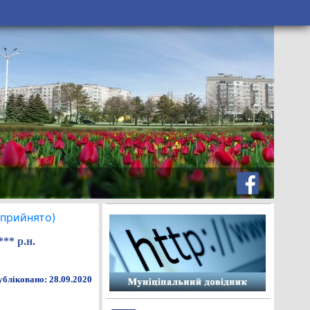
(прийнято)
** р.н.
бліковано: 28.09.2020