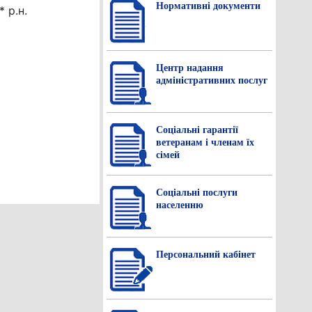
Нормативнi документи
 р.н.
Центр надання
адміністративних послуг
Соціальні гарантії
ветеранам і членам їх
сімей
Соціальні послуги
населенню
Персональний кабінет