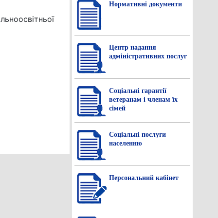
Нормативнi документи
альноосвітньої
Центр надання
адміністративних послуг
Соціальні гарантії
ветеранам і членам їх
сімей
Соціальні послуги
населенню
Персональний кабінет