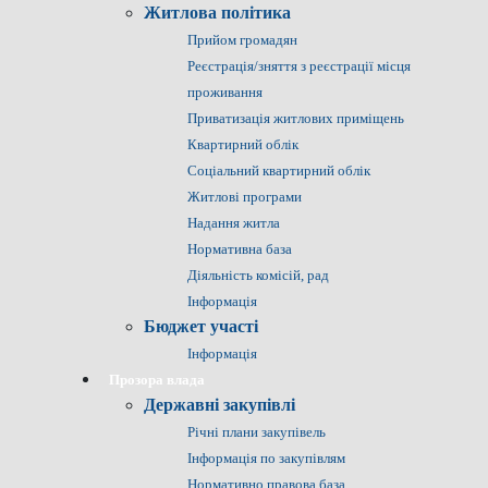
Житлова політика
Прийом громадян
Реєстрація/зняття з реєстрації місця
проживання
Приватизація житлових приміщень
Квартирний облік
Соціальний квартирний облік
Житлові програми
Надання житла
Нормативна база
Діяльність комісій, рад
Інформація
Бюджет участі
Інформація
Прозора влада
Державні закупівлі
Річні плани закупівель
Інформація по закупівлям
Нормативно правова база