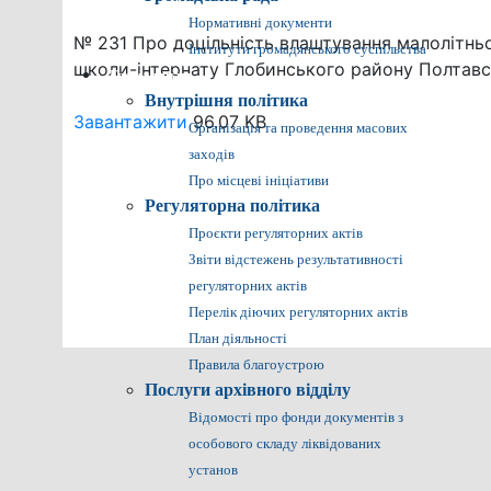
Нормативні документи
№ 231 Про доцільність влаштування малолітньої 
Інститути громадянського суспільства
школи-інтернату Глобинського району Полтавс
Громадянам
Внутрішня політика
Завантажити
96.07 KB
Організація та проведення масових
заходів
Про місцеві ініціативи
Регуляторна політика
Проєкти регуляторних актів
Звіти відстежень результативності
регуляторних актів
Перелік діючих регуляторних актів
План діяльності
Правила благоустрою
Послуги архівного відділу
Відомості про фонди документів з
особового складу ліквідованих
установ