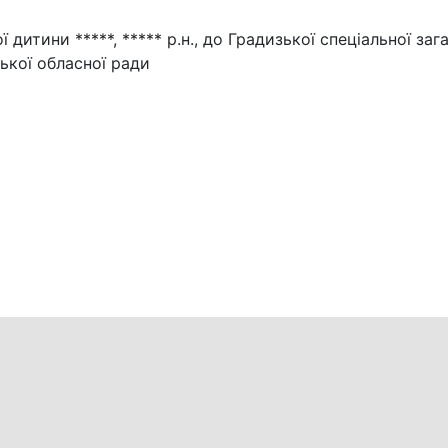
дитини *****, ***** р.н., до Градизької спеціальної заг
ької обласної ради