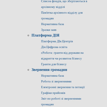
Список фондів, що зберігаються в
архівному відділі
Пам'ятка архівного відділу для
громадян
Нормативна база
Зразки заяв
Платформа ДІЯ
Платформа ДІя.Центрів
Дія.Цифрова освіта
єРобота: гранти від держави на
відкриття чи розвиток бізнесу
Гранти для бізнесу
Звернення громадян
Нормативна база
Робота зі зверненнями
Електронні звернення та петиції
Графіки прийомів
Звіт по роботі зі зверненнями
громадян