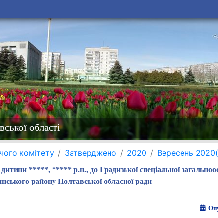
вської області
чого комітету
Затверджено
2020
Вересень 2020
итини *****, ***** р.н., до Градизької спеціальної загальноо
инського району Полтавської обласної ради
Опу