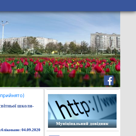
(прийнято)
світньої школи-
бліковано: 04.09.2020