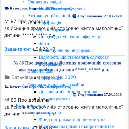
Очищення влади
Категорія:
Березень 2020(прийнято)
Нормативні документи
Антикорупційна політика
Опубліковано: 27.03.2020
№ 87 Про дозвіл на
Інформація
здійснення правочинів стосовно житла малолітньої
Публічна інформація
дитини *****, ***** р.н.
Доступ до публічної інформації
Звіти
Завантажити
94.22 KB
Облік публічної інформації
Відомості, що становлять службову
№ 86 Про дозвіл на здійснення правочинів стосовно
інформацію
житла малолітньої дитини *****, ***** р.н.
Відкриті дані
Батьківська категорія:
2020
Інформація
Оренда комунального майна
Категорія:
Березень 2020(прийнято)
Договори зберігання, позички
Опубліковано: 27.03.2020
Інші документи
№ 86 Про дозвіл на
Економіка міста
здійснення правочинів стосовно житла малолітньої
Підприємництво
дитини *****, ***** р.н.
Фонд підтримки підприємництва
Програма підтримки підприємництва
Завантажити
94.58 KB