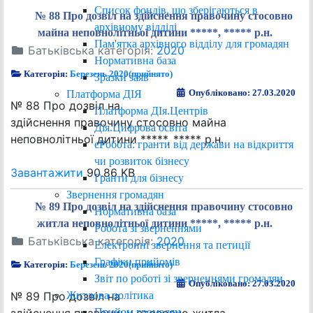
Список фондів, що зберігаються в
№ 88 Про дозвіл на здійснення правочину стосовно
архівному відділі
майна неповнолітньої дитини *****, ***** р.н.
Пам'ятка архівного відділу для громадян
Батьківська категорія:
2020
Нормативна база
Категорія:
Березень 2020(прийнято)
Зразки заяв
Опубліковано: 27.03.2020
Платформа ДІЯ
№ 88 Про дозвіл на
Платформа ДІя.Центрів
здійснення правочину стосовно майна
Дія.Цифрова освіта
неповнолітньої дитини *****, ***** р.н.
єРобота: гранти від держави на відкриття
чи розвиток бізнесу
Завантажити
90.86 KB
Гранти для бізнесу
Звернення громадян
№ 89 Про дозвіл на здійснення правочину стосовно
Нормативна база
житла неповнолітньої дитини *****, ***** р.н.
Робота зі зверненнями
Батьківська категорія:
2020
Електронні звернення та петиції
Графіки прийомів
Категорія:
Березень 2020(прийнято)
Звіт по роботі зі зверненнями громадян
Опубліковано: 27.03.2020
Житлова політика
№ 89 Про дозвіл на
Прийом громадян