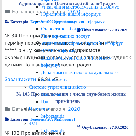
будинок дитини Полтавської обласної ради»
Управління містобудування інформує
Батьківська категорія:
2020
Юридичний відділ інформує
Спостережна комісія інформує
Категорія:
Березень 2020(прийнято)
Старостинські округи
Опубліковано: 27.03.2020
№ 84 Про продовження
Гід з державних послуг
терміну перебування малолітньої дитини *****,
Управління охорони здоров`я інформує
***** р.н., у комунальному підприємстві
ВУВКГ інформує
«Кременчуцький обласний спеціалізований будинок
Відділ культури, спорту і туризму
дитини Полтавської обласної ради»
інформує
Департамент житлово-комунального
Завантажити
92.84 KB
господарства
Система управління якістю
№ 103 Про виключення з числа службових жилих
Політика
приміщень
Цілі
Батьківська категорія:
2020
Партнери
Інформація
Категорія:
Березень 2020(прийнято)
ЗМІ
Опубліковано: 27.03.2020
Інформація
№ 103 Про виключення з