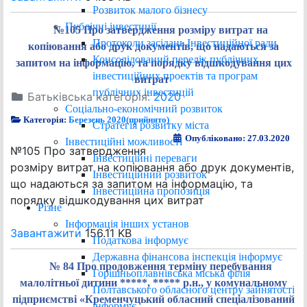
Розвиток малого бізнесу
Публічні інвестиції
№105 Про затвердження розміру витрат на
Протоколи засідань Інвестиційної ради
копіювання або друк документів, що надаються за
Консолідований перелік публічних
запитом на інформацію, та порядку відшкодування цих
інвестиційних проектів та програм
витрат
публічних інвестицій
Батьківська категорія:
2020
Соціально-економічний розвиток
Категорія:
Березень 2020(прийнято)
Стратегія розвитку міста
Опубліковано: 27.03.2020
Інвестиційні можливості
№105 Про затвердження
Інвестиційні переваги
розміру витрат на копіювання або друк документів,
Інвестиційний розвиток
що надаються за запитом на інформацію, та
Інвестиційна пропозиція
порядку відшкодування цих витрат
Різне
Інформація інших установ
Завантажити
156.11 KB
Податкова інформує
Державна фінансова інспекція інформує
№ 84 Про продовження терміну перебування
Горішньоплавнівська міська філія
малолітньої дитини *****, ***** р.н., у комунальному
Полтавського обласного центру зайнятості
підприємстві «Кременчуцький обласний спеціалізований
інформує