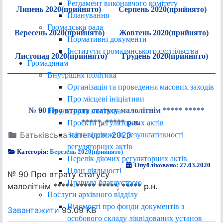
Регламент виконавчого комітету
Липень 2020(прийнято)
Серпень 2020(прийнято)
Планування
Громадська рада
Вересень 2020(прийнято)
Жовтень 2020(прийнято)
Нормативні документи
Інститути громадянського суспільства
Листопад 2020(прийнято)
Грудень 2020(прийнято)
Громадянам
Внутрішня політика
Організація та проведення масових заходів
Про місцеві ініціативи
№ 90 Про втрату статусу малолітнім ***** *****
Регуляторна політика
*****, ***** р.н.
Проєкти регуляторних актів
Батьківська категорія:
2020
Звіти відстежень результативності
регуляторних актів
Категорія:
Березень 2020(прийнято)
Перелік діючих регуляторних актів
Опубліковано: 27.03.2020
План діяльності
№ 90 Про втрату статусу
Правила благоустрою
малолітнім ***** ***** *****, ***** р.н.
Послуги архівного відділу
Відомості про фонди документів з
Завантажити
95.09 KB
особового складу ліквідованих установ