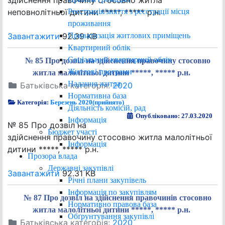
здійснення правочину стосовно житла
Реєстрація/зняття з реєстрації місця
неповнолітньої дитини *****, ***** р.н.
проживання
Приватизація житлових приміщень
Завантажити
92.39 KB
Квартирний облік
Соціальний квартирний облік
№ 85 Про дозвіл на здійснення правочину стосовно
Житлові програми
житла малолітньої дитини *****, ***** р.н.
Надання житла
Батьківська категорія:
2020
Нормативна база
Категорія:
Березень 2020(прийнято)
Діяльність комісій, рад
Опубліковано: 27.03.2020
Інформація
№ 85 Про дозвіл на
Бюджет участі
здійснення правочину стосовно житла малолітньої
Інформація
дитини *****, ***** р.н.
Прозора влада
Державні закупівлі
Завантажити
92.31 KB
Річні плани закупівель
Інформація по закупівлям
№ 87 Про дозвіл на здійснення правочинів стосовно
Нормативно правова база
житла малолітньої дитини *****, ***** р.н.
Обґрунтування закупівлі
Батьківська категорія:
2020