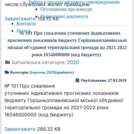
Робота в органах місцевого самоврядування
числа службових жилих приміщень
Оголошення про конкурс
Нормативні документи
Завантажити
158.15 KB
Контакти
Пошук
№ 101 Про схвалення уточнених індикативних
прогнозних показників бюджету Горішньоплавнівської
міської об’єднаної територіальної громади на 2021-2022
роки 16546000000 (код бюджету)
Батьківська категорія:
2020
Категорія:
Березень 2020(прийнято)
Опубліковано: 27.03.2020
№ 101 Про схвалення
уточнених індикативних прогнозних показників
бюджету Горішньоплавнівської міської об’єднаної
територіальної громади на 2021-2022 роки
16546000000 (код бюджету)
Завантажити
266.32 KB