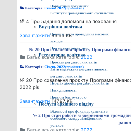
Нормативні документи
Категорія:
Січень 2022(прийнято)
Інститути громадянського суспільства
Громадянам
№ 4 Про надання допомоги на поховання
Внутрішня політика
Організація та проведення масових
Завантажити
93.66 KB
заходів
Про місцеві ініціативи
№ 20 Про схвалення проєкту Програми фінансово
Регуляторна політика
Батьківська категорія:
2022
Проєкти регуляторних актів
Категорія:
Січень 2022(прийнято)
Звіти відстежень результативності
регуляторних актів
№ 20 Про схвалення проєкту Програми фінансов
Перелік діючих регуляторних актів
2022 рік
План діяльності
Правила благоустрою
Завантажити
147.97 KB
Послуги архівного відділу
Відомості про фонди документів з
№ 2 Про стан роботи зі зверненнями громадян
особового складу ліквідованих
район
установ
Батьківська категорія:
2022