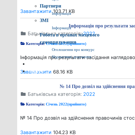
Партнери
Завантажити
103.71 KB
Інформація
ЗМІ
Інформація про результати зас
Інформація
Батьківська категорія:
2022
Робота в органах місцевого
самоврядування
Категорія:
Січень 2022(прийнято)
Оголошення про конкурс
Інформація про результати засідання наглядово
Нормативні документи
Контакти
Завантажити
68.16 KB
Пошук
№ 14 Про дозвіл на здійснення пра
Батьківська категорія:
2022
Категорія:
Січень 2022(прийнято)
№ 14 Про дозвіл на здійснення правочинів стосо
Завантажити
104.23 KB