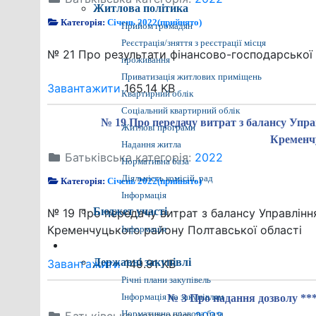
Житлова політика
Категорія:
Січень 2022(прийнято)
Прийом громадян
Реєстрація/зняття з реєстрації місця
№ 21 Про результати фінансово-господарської 
проживання
Приватизація житлових приміщень
Завантажити
165.14 KB
Квартирний облік
Соціальний квартирний облік
№ 19 Про передачу витрат з балансу Управ
Житлові програми
Кременчу
Надання житла
Батьківська категорія:
2022
Нормативна база
Діяльність комісій, рад
Категорія:
Січень 2022(прийнято)
Інформація
Бюджет участі
№ 19 Про передачу витрат з балансу Управління
Кременчуцького району Полтавської області
Інформація
Прозора влада
Державні закупівлі
Завантажити
149.91 KB
Річні плани закупівель
Інформація по закупівлям
№ 3 Про надання дозволу ***
Нормативно правова база