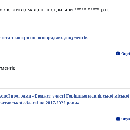
вно житла малолітньої дитини *****, ***** р.н.
няття з контролю розпорядчих документів
Опуб
ументів
ьової програми «Бюджет участі Горішньоплавнівської міської
лтавської області на 2017-2022 роки»
Опуб