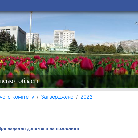
вської області
чого комітету
Затверджено
2022
ро надання допомоги на поховання