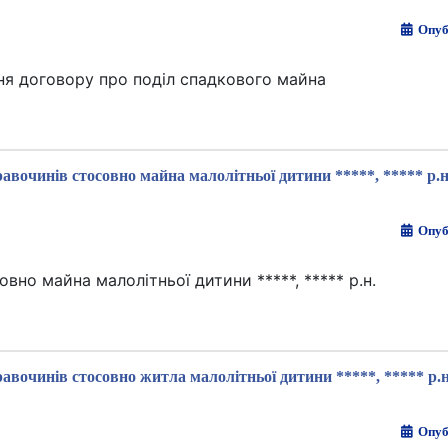
Опуб
ня договору про поділ спадкового майна
равочинів стосовно майна малолітньої дитини *****, ***** р.н
Опуб
вно майна малолітньої дитини *****, ***** р.н.
равочинів стосовно житла малолітньої дитини *****, ***** р.н
Опуб