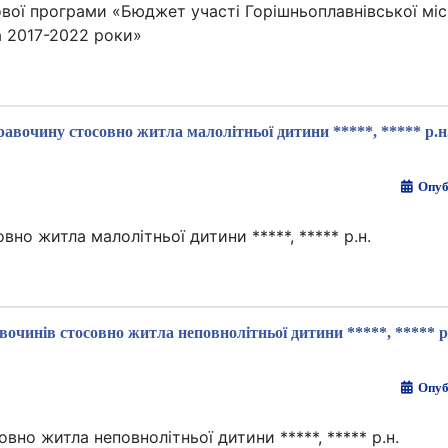
ової програми «Бюджет участі Горішньоплавнівської міс
а 2017-2022 роки»
равочину стосовно житла малолітньої дитини *****, ***** р.н
Опуб
но житла малолітньої дитини *****, ***** р.н.
вочинів стосовно житла неповнолітньої дитини *****, ***** р
Опуб
вно житла неповнолітньої дитини *****, ***** р.н.