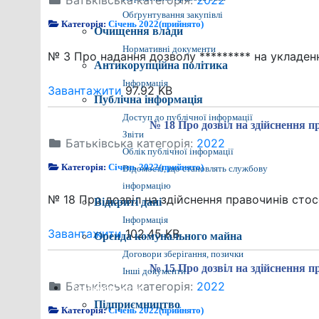
Батьківська категорія:
2022
Обґрунтування закупівлі
Категорія:
Січень 2022(прийнято)
Очищення влади
Нормативні документи
№ 3 Про надання дозволу ********* на укладен
Антикорупційна політика
Інформація
Завантажити
97.92 KB
Публічна інформація
Доступ до публічної інформації
№ 18 Про дозвіл на здійснення п
Звіти
Батьківська категорія:
2022
Облік публічної інформації
Категорія:
Січень 2022(прийнято)
Відомості, що становлять службову
інформацію
№ 18 Про дозвіл на здійснення правочинів стосо
Відкриті дані
Інформація
Завантажити
102.45 KB
Оренда комунального майна
Договори зберігання, позички
№ 15 Про дозвіл на здійснення п
Інші документи
Батьківська категорія:
2022
Економіка міста
Підприємництво
Категорія:
Січень 2022(прийнято)