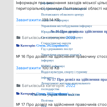
Інформація про виконання заходів міської ціль
інформує
територіальної громади Полтавської області н
Горішньоплавнівська міська філія
Полтавського обласного центру
Завантажити
138.14 KB
зайнятості інформує
Управління містобудування інформує
№ 16 Про дозвіл на здійснення п
Юридичний відділ інформує
Батьківська категорія:
2022
Спостережна комісія інформує
Старостинські округи
Категорія:
Січень 2022(прийнято)
Гід з державних послуг
Управління охорони здоров`я
№ 16 Про дозвіл на здійснення правочину стосов
інформує
ВУВКГ інформує
Завантажити
100.18 KB
Відділ культури, спорту і туризму
інформує
№ 17 Про дозвіл на здійснення пра
Департамент житлово-комунального
Батьківська категорія:
2022
господарства
Категорія:
Січень 2022(прийнято)
Система управління якістю
Політика
№ 17 Про дозвіл на здійснення правочинів стосо
Цілі