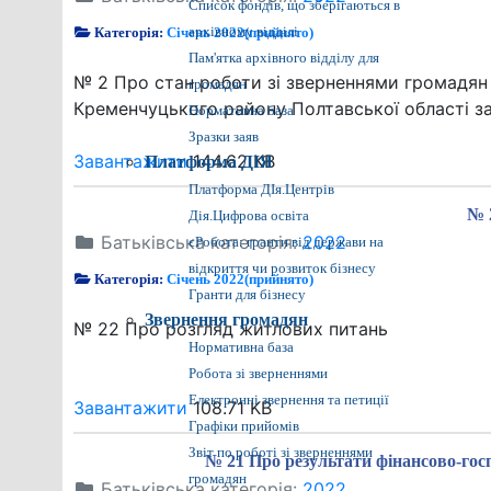
Список фондів, що зберігаються в
Категорія:
Січень 2022(прийнято)
архівному відділі
Пам'ятка архівного відділу для
№ 2 Про стан роботи зі зверненнями громадян 
громадян
Кременчуцького району Полтавської області за
Нормативна база
Зразки заяв
Завантажити
144.62 KB
Платформа ДІЯ
Платформа ДІя.Центрів
№ 
Дія.Цифрова освіта
Батьківська категорія:
2022
єРобота: гранти від держави на
відкриття чи розвиток бізнесу
Категорія:
Січень 2022(прийнято)
Гранти для бізнесу
Звернення громадян
№ 22 Про розгляд житлових питань
Нормативна база
Робота зі зверненнями
Електронні звернення та петиції
Завантажити
108.71 KB
Графіки прийомів
Звіт по роботі зі зверненнями
№ 21 Про результати фінансово-гос
громадян
Батьківська категорія:
2022