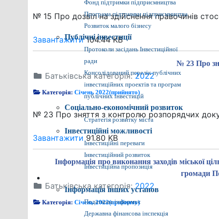
Фонд підтримки підприємництва
Програма підтримки підприємництва
№ 15 Про дозвіл на здійснення правочинів стосо
Розвиток малого бізнесу
Публічні інвестиції
Завантажити
104.44 KB
Протоколи засідань Інвестиційної
ради
№ 23 Про з
Консолідований перелік публічних
Батьківська категорія:
2022
інвестиційних проектів та програм
Категорія:
Січень 2022(прийнято)
публічних інвестицій
Соціально-економічний розвиток
№ 23 Про зняття з контролю розпорядчих док
Стратегія розвитку міста
Інвестиційні можливості
Завантажити
91.80 KB
Інвестиційні переваги
Інвестиційний розвиток
Інформація про виконання заходів міської ціл
Інвестиційна пропозиція
громади По
Різне
Батьківська категорія:
2022
Інформація інших установ
Категорія:
Січень 2022(прийнято)
Податкова інформує
Державна фінансова інспекція