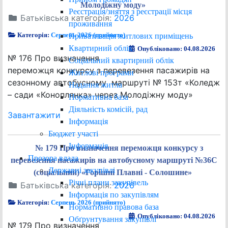
Молодіжну моду»
Реєстрація/зняття з реєстрації місця
Батьківська категорія:
2026
проживання
Категорія:
Серпень 2026 (прийнято)
Приватизація житлових приміщень
Квартирний облік
Опубліковано: 04.08.2026
№ 176 Про визначення
Соціальний квартирний облік
переможця конкурсу з перевезення пасажирів на
Житлові програми
сезонному автобусному маршруті № 153т «Коледж
Надання житла
– сади «Коноплянка» через Молодіжну моду»
Нормативна база
Діяльність комісій, рад
Завантажити
Інформація
Бюджет участі
Інформація
№ 179 Про визначення переможця конкурсу з
Прозора влада
перевезення пасажирів на автобусному маршруті №36С
Державні закупівлі
(соціальний) «Горішні Плавні - Солошине»
Річні плани закупівель
Батьківська категорія:
2026
Інформація по закупівлям
Категорія:
Серпень 2026 (прийнято)
Нормативно правова база
Опубліковано: 04.08.2026
Обґрунтування закупівлі
№ 179 Про визначення