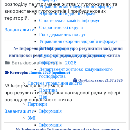
розподілу та утримання житла у гуртожитках та
Управління містобудування інформує
використання гуртожитків і прибудинкових
Юридичний відділ інформує
територій.
Спостережна комісія інформує
Старостинські округи
Завантажити
Гід з державних послуг
Управління охорони здоров`я інформує
ВУВКГ інформує
№ Інформація Інформація про результати засідання
Відділ культури, спорту і туризму
наглядової ради у сфері розподілу соціального житла
інформує
Батьківська категорія:
2026
Департамент житлово-комунального
Категорія:
Липень 2026 (прийнято)
господарства
Опубліковано: 21.07.2026
Система управління якістю
№ Інформація Інформація
Політика
про результати засідання наглядової ради у сфері
Цілі
розподілу соціального житла
Партнери
Завантажити
Інформація
ЗМІ
Інформація
№ Інформація Інформація про кількість звернень