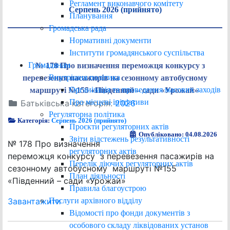
Регламент виконавчого комітету
Серпень 2026 (прийнято)
Планування
Громадська рада
Нормативні документи
Інститути громадянського суспільства
Громадянам
№ 178 Про визначення переможця конкурсу з
Внутрішня політика
перевезення пасажирів на сезонному автобусному
Організація та проведення масових заходів
маршруті №155 «Південний – сади «Урожай»
Про місцеві ініціативи
Батьківська категорія:
2026
Регуляторна політика
Категорія:
Серпень 2026 (прийнято)
Проєкти регуляторних актів
Опубліковано: 04.08.2026
Звіти відстежень результативності
№ 178 Про визначення
регуляторних актів
переможця конкурсу з перевезення пасажирів на
Перелік діючих регуляторних актів
сезонному автобусному маршруті №155
План діяльності
«Південний – сади «Урожай»
Правила благоустрою
Послуги архівного відділу
Завантажити
Відомості про фонди документів з
особового складу ліквідованих установ