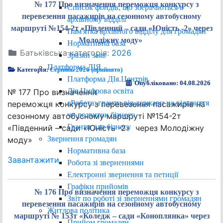
№ 177 Про визначення переможця конкурсу з
Список фондів, що зберігаються в
перевезення пасажирів на сезонному автобусному
архівному відділі
маршруті №154-2т «Південний – сади «Юність -2» через
Пам'ятка архівного відділу для громадян
Молодіжну моду»
Нормативна база
Батьківська категорія:
2026
Зразки заяв
Платформа ДІЯ
Категорія:
Серпень 2026 (прийнято)
Платформа ДІя.Центрів
Опубліковано: 04.08.2026
Дія.Цифрова освіта
№ 177 Про визначення
єРобота: гранти від держави на відкриття
переможця конкурсу з перевезення пасажирів на
чи розвиток бізнесу
сезонному автобусному маршруті №154-2т
Гранти для бізнесу
«Південний – сади «Юність -2» через Молодіжну
Звернення громадян
моду»
Нормативна база
Завантажити
Робота зі зверненнями
Електронні звернення та петиції
Графіки прийомів
№ 176 Про визначення переможця конкурсу з
Звіт по роботі зі зверненнями громадян
перевезення пасажирів на сезонному автобусному
Житлова політика
маршруті № 153т «Коледж – сади «Коноплянка» через
Прийом громадян