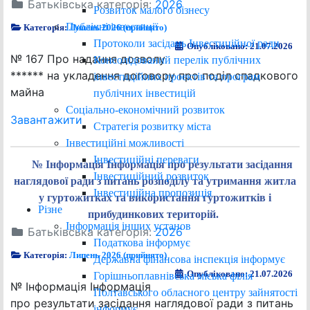
Батьківська категорія:
2026
Розвиток малого бізнесу
Публічні інвестиції
Категорія:
Липень 2026 (прийнято)
Протоколи засідань Інвестиційної ради
Опубліковано: 21.07.2026
№ 167 Про надання дозволу
Консолідований перелік публічних
****** на укладення договору про поділ спадкового
інвестиційних проектів та програм
майна
публічних інвестицій
Соціально-економічний розвиток
Завантажити
Стратегія розвитку міста
Інвестиційні можливості
Інвестиційні переваги
№ Інформація Інформація про результати засідання
Інвестиційний розвиток
наглядової ради з питань розподілу та утримання житла
Інвестиційна пропозиція
у гуртожитках та використання гуртожитків і
Різне
прибудинкових територій.
Інформація інших установ
Батьківська категорія:
2026
Податкова інформує
Категорія:
Липень 2026 (прийнято)
Державна фінансова інспекція інформує
Опубліковано: 21.07.2026
Горішньоплавнівська міська філія
№ Інформація Інформація
Полтавського обласного центру зайнятості
про результати засідання наглядової ради з питань
інформує