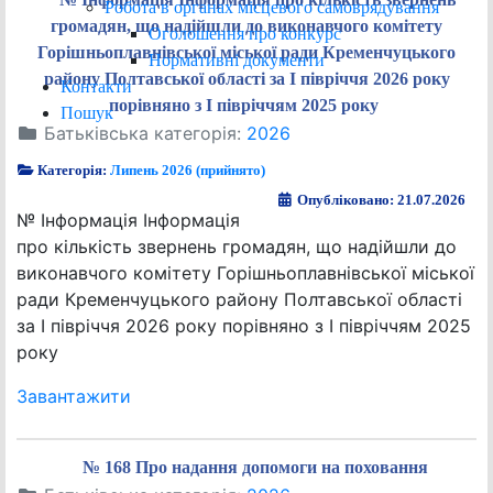
Робота в органах місцевого самоврядування
громадян, що надійшли до виконавчого комітету
Оголошення про конкурс
Горішньоплавнівської міської ради Кременчуцького
Нормативні документи
району Полтавської області за І півріччя 2026 року
Контакти
порівняно з І півріччям 2025 року
Пошук
Батьківська категорія:
2026
Категорія:
Липень 2026 (прийнято)
Опубліковано: 21.07.2026
№ Інформація Інформація
про кількість звернень громадян, що надійшли до
виконавчого комітету Горішньоплавнівської міської
ради Кременчуцького району Полтавської області
за І півріччя 2026 року порівняно з І півріччям 2025
року
Завантажити
№ 168 Про надання допомоги на поховання