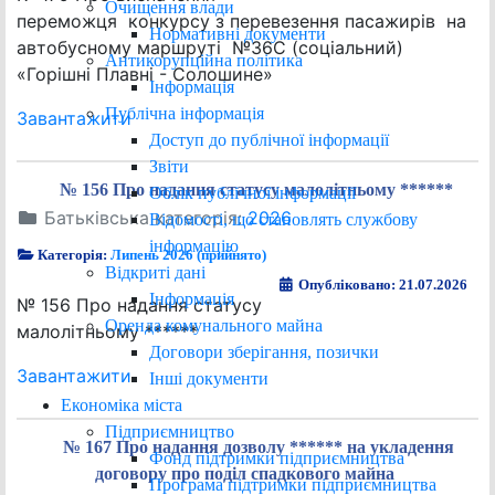
Очищення влади
переможця конкурсу з перевезення пасажирів на
Нормативні документи
автобусному маршруті №36С (соціальний)
Антикорупційна політика
«Горішні Плавні - Солошине»
Інформація
Публічна інформація
Завантажити
Доступ до публічної інформації
Звіти
№ 156 Про надання статусу малолітньому ******
Облік публічної інформації
Батьківська категорія:
2026
Відомості, що становлять службову
інформацію
Категорія:
Липень 2026 (прийнято)
Відкриті дані
Опубліковано: 21.07.2026
Інформація
№ 156 Про надання статусу
Оренда комунального майна
малолітньому ******
Договори зберігання, позички
Завантажити
Інші документи
Економіка міста
Підприємництво
№ 167 Про надання дозволу ****** на укладення
Фонд підтримки підприємництва
договору про поділ спадкового майна
Програма підтримки підприємництва