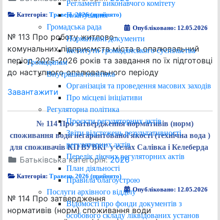
Регламент виконавчого комітету
Планування
Категорія:
Травень 2026 (прийнято)
Громадська рада
Опубліковано: 12.05.2026
№ 113 Про роботу житлово-
Нормативні документи
комунальних підприємств міста в опалювальний
Інститути громадянського суспільства
період 2025-2026 років та завдання по їх підготовці
Громадянам
до наступного опалювального періоду
Внутрішня політика
Організація та проведення масових заходів
Завантажити
Про місцеві ініціативи
Регуляторна політика
Проєкти регуляторних актів
№ 114 Про затвердження нормативів (норм)
Звіти відстежень результативності
споживання води негарантованої якості (технічна вода )
регуляторних актів
для споживачів КП ВУВКГ у селах Салівка і Келеберда
Перелік діючих регуляторних актів
Батьківська категорія:
2026
План діяльності
Категорія:
Травень 2026 (прийнято)
Правила благоустрою
Опубліковано: 12.05.2026
Послуги архівного відділу
№ 114 Про затвердження
Відомості про фонди документів з
нормативів (норм) споживання води
особового складу ліквідованих установ