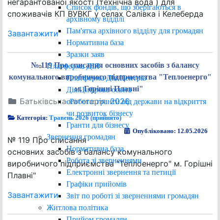
негарантованої якості (технічна вода ) для
Список фондів, що зберігаються в
споживачів КП ВУВКГ у селах Салівка і Келеберда
архівному відділі
Пам'ятка архівного відділу для громадян
Завантажити
Нормативна база
Зразки заяв
№ 119 Про списання основних засобів з балансу
Платформа ДІЯ
комунального виробничого підприємства "Теплоенерго"
Платформа ДІя.Центрів
м. Горішні Плавні"
Дія.Цифрова освіта
Батьківська категорія:
2026
єРобота: гранти від держави на відкриття
чи розвиток бізнесу
Категорія:
Травень 2026 (прийнято)
Гранти для бізнесу
Опубліковано: 12.05.2026
Звернення громадян
№ 119 Про списання
Нормативна база
основних засобів з балансу комунального
Робота зі зверненнями
виробничого підприємства "Теплоенерго" м. Горішні
Електронні звернення та петиції
Плавні"
Графіки прийомів
Завантажити
Звіт по роботі зі зверненнями громадян
Житлова політика
Прийом громадян