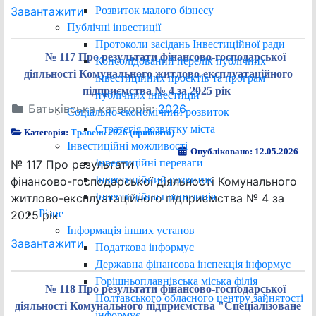
Розвиток малого бізнесу
Завантажити
Публічні інвестиції
Протоколи засідань Інвестиційної ради
№ 117 Про результати фінансово-господарської
Консолідований перелік публічних
діяльності Комунального житлово-експлуатаційного
інвестиційних проектів та програм
підприємства № 4 за 2025 рік
публічних інвестицій
Батьківська категорія:
2026
Соціально-економічний розвиток
Стратегія розвитку міста
Категорія:
Травень 2026 (прийнято)
Інвестиційні можливості
Опубліковано: 12.05.2026
Інвестиційні переваги
№ 117 Про результати
Інвестиційний розвиток
фінансово-господарської діяльності Комунального
Інвестиційна пропозиція
житлово-експлуатаційного підприємства № 4 за
Різне
2025 рік
Інформація інших установ
Завантажити
Податкова інформує
Державна фінансова інспекція інформує
Горішньоплавнівська міська філія
№ 118 Про результати фінансово-господарської
Полтавського обласного центру зайнятості
діяльності Комунального підприємства "Спеціалізоване
інформує