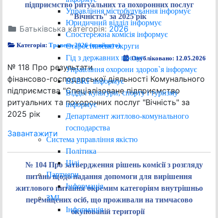
підприємство ритуальних та похоронних послуг
Управління містобудування інформує
"Вічність" за 2025 рік
Юридичний відділ інформує
Батьківська категорія:
2026
Спостережна комісія інформує
Категорія:
Травень 2026 (прийнято)
Старостинські округи
Гід з державних послуг
Опубліковано: 12.05.2026
№ 118 Про результати
Управління охорони здоров`я інформує
фінансово-господарської діяльності Комунального
ВУВКГ інформує
підприємства "Спеціалізоване підприємство
Відділ культури, спорту і туризму
ритуальних та похоронних послуг "Вічність" за
інформує
2025 рік
Департамент житлово-комунального
господарства
Завантажити
Система управління якістю
Політика
Цілі
№ 104 Про затвердження рішень комісії з розгляду
Партнери
питань щодо надання допомоги для вирішення
Інформація
житлового питання окремим категоріям внутрішньо
ЗМІ
переміщених осіб, що проживали на тимчасово
Інформація
окупованій території