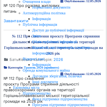
Опубліковано: 12.05.2026
Очищення влади
№ 120 Про розгляд житлових
Нормативні документи
питань
Антикорупційна політика
Інформація
Завантажити
Публічна інформація
Доступ до публічної інформації
Звіти
№ 112 Про схвалення проєкту Програми сприяння
Облік публічної інформації
діяльності правоохоронних органів на території
Відомості, що становлять службову
Горішньоплавнівської міської територіальної громади на
інформацію
2026 рік
Відкриті дані
Батьківська категорія:
2026
Інформація
Категорія:
Травень 2026 (прийнято)
Оренда комунального майна
Опубліковано: 12.05.2026
Договори зберігання, позички
№ 112 Про схвалення
Інші документи
проєкту Програми сприяння діяльності
Економіка міста
правоохоронних органів на території
Підприємництво
Горішньоплавнівської міської територіальної
Фонд підтримки підприємництва
громади на 2026 рік
Програма підтримки підприємництва