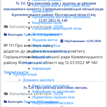
№ 111 Про внесення змін у додаток до рішення
Реєстрація/зняття з реєстрації місця
виконавчого комітету Горішньоплавнівської міської ради
проживання
Кременчуцького району Полтавської області від
Приватизація житлових приміщень
12.07.2022 № 140
Квартирний облік
Батьківська категорія:
2026
Соціальний квартирний облік
Житлові програми
Категорія:
Травень 2026 (прийнято)
Надання житла
Опубліковано: 12.05.2026
№ 111 Про внесення змін у
Нормативна база
додаток до рішення виконавчого комітету
Діяльність комісій, рад
Горішньоплавнівської міської ради Кременчуцького
Інформація
району Полтавської області від 12.07.2022 № 140
Бюджет участі
Інформація
Завантажити
Прозора влада
Державні закупівлі
Річні плани закупівель
№ 120 Про розгляд житлових питань
Інформація по закупівлям
Батьківська категорія:
2026
Нормативно правова база
Категорія:
Травень 2026 (прийнято)
Обґрунтування закупівлі