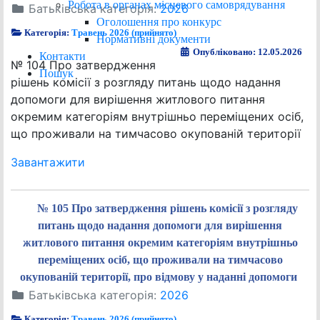
Робота в органах місцевого самоврядування
Батьківська категорія:
2026
Оголошення про конкурс
Категорія:
Травень 2026 (прийнято)
Нормативні документи
Опубліковано: 12.05.2026
Контакти
№ 104 Про затвердження
Пошук
рішень комісії з розгляду питань щодо надання
допомоги для вирішення житлового питання
окремим категоріям внутрішньо переміщених осіб,
що проживали на тимчасово окупованій території
Завантажити
№ 105 Про затвердження рішень комісії з розгляду
питань щодо надання допомоги для вирішення
житлового питання окремим категоріям внутрішньо
переміщених осіб, що проживали на тимчасово
окупованій території, про відмову у наданні допомоги
Батьківська категорія:
2026
Категорія:
Травень 2026 (прийнято)