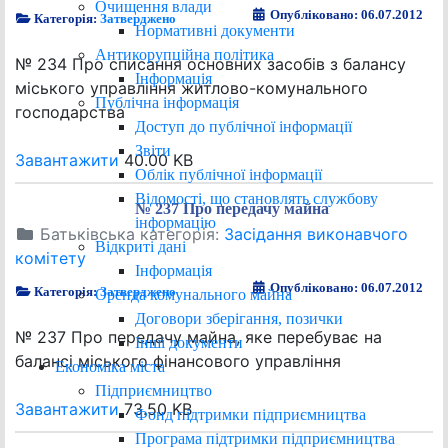
Очищення влади
Опубліковано: 06.07.2012
Категорія:
Затверджено
Нормативні документи
Антикорупційна політика
№ 234 Про списання основних засобів з балансу
Інформація
міського управління житлово-комунального
Публічна інформація
господарства
Доступ до публічної інформації
Звіти
Завантажити
40.00 KB
Облік публічної інформації
Відомості, що становлять службову
№ 237 Про передачу майна
інформацію
Батьківська категорія:
Засідання виконавчого
Відкриті дані
комітету
Інформація
Опубліковано: 06.07.2012
Категорія:
Затверджено
Оренда комунального майна
Договори зберігання, позички
№ 237 Про передачу майна, яке перебуває на
Інші документи
балансі міського фінансового управління
Економіка міста
Підприємництво
Завантажити
73.50 KB
Фонд підтримки підприємництва
Програма підтримки підприємництва