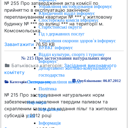
№ 255 Про затвердження акта комісії по
Управління містобудування інформує
прийняттю в експлуатацію закінченої
Юридичний відділ інформує
переплануванням квартири № *** у житловому
Спостережна комісія інформує
будинку № *** по вулиці *** на території м.
Старостинські округи
Комсомольська
Гід з державних послуг
Управління охорони здоров`я інформує
Завантажити
76.50 KB
ВУВКГ інформує
Відділ культури, спорту і туризму
№ 215 Про застосування натуральних норм
інформує
Батьківська категорія:
Засідання виконавчого
Департамент житлово-комунального
комітету
господарства
Опубліковано: 06.07.2012
Система управління якістю
Категорія:
Затверджено
Політика
№ 215 Про застосування натуральних норм
Цілі
забезпечення населення твердим паливом та
Партнери
скрапленим газом для надання пільг та житлових
Інформація
субсидій у 2012 році
ЗМІ
Інформація