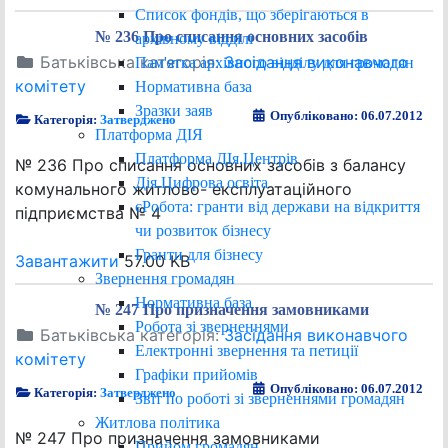
Список фондів, що зберігаються в
№ 236 Про списання основних засобів
архівному відділі
Батьківська категорія:
Засідання виконавчого
Пам'ятка архівного відділу для громадян
комітету
Нормативна база
Зразки заяв
Опубліковано: 06.07.2012
Категорія:
Затверджено
Платформа ДІЯ
Платформа ДІя.Центрів
№ 236 Про списання основних засобів з балансу
Дія.Цифрова освіта
комунального житлово- експлуатаційного
єРобота: гранти від держави на відкриття
підприємства № 4
чи розвиток бізнесу
Гранти для бізнесу
Завантажити
57.00 KB
Звернення громадян
Нормативна база
№ 247 Про призначення замовниками
Робота зі зверненнями
Батьківська категорія:
Засідання виконавчого
Електронні звернення та петиції
комітету
Графіки прийомів
Опубліковано: 06.07.2012
Категорія:
Затверджено
Звіт по роботі зі зверненнями громадян
Житлова політика
№ 247 Про призначення замовниками
Прийом громадян