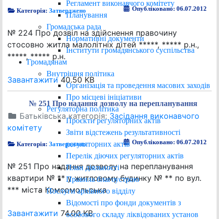
Регламент виконавчого комітету
Опубліковано: 06.07.2012
Категорія:
Затверджено
Планування
Громадська рада
№ 224 Про дозвіл на здійснення правочину
Нормативні документи
стосовно житла малолітніх дітей *****, ***** р.н.,
Інститути громадянського суспільства
*****, ***** р.н.
Громадянам
Внутрішня політика
Завантажити
40.50 KB
Організація та проведення масових заходів
Про місцеві ініціативи
№ 251 Про надання дозволу на перепланування
Регуляторна політика
Батьківська категорія:
Засідання виконавчого
Проєкти регуляторних актів
комітету
Звіти відстежень результативності
Опубліковано: 06.07.2012
регуляторних актів
Категорія:
Затверджено
Перелік діючих регуляторних актів
№ 251 Про надання дозволу на перепланування
План діяльності
квартири № ** у житловому будинку № ** по вул.
Правила благоустрою
*** міста Комсомольська
Послуги архівного відділу
Відомості про фонди документів з
Завантажити
74.00 KB
особового складу ліквідованих установ