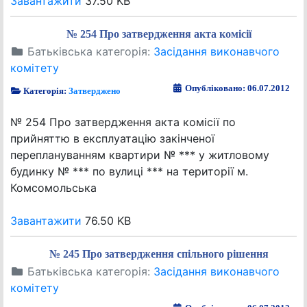
Завантажити
37.50 KB
№ 254 Про затвердження акта комісії
Батьківська категорія:
Засідання виконавчого
комітету
Опубліковано: 06.07.2012
Категорія:
Затверджено
№ 254 Про затвердження акта комісії по
прийняттю в експлуатацію закінченої
переплануванням квартири № *** у житловому
будинку № *** по вулиці *** на території м.
Комсомольська
Завантажити
76.50 KB
№ 245 Про затвердження спільного рішення
Батьківська категорія:
Засідання виконавчого
комітету