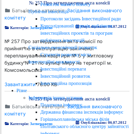
№ 257 Про затвердження акта комісії
Розвиток малого бізнесу
Батьківська категорія:
Засідання виконавчого
Публічні інвестиції
комітету
Протоколи засідань Інвестиційної ради
Консолідований перелік публічних
Опубліковано: 06.07.2012
Категорія:
Затверджено
інвестиційних проектів та програм
публічних інвестицій
№ 257 Про затвердження акта комісії по
Соціально-економічний розвиток
прийняттю в експлуатацію закінченої
Стратегія розвитку міста
переплануванням квартири № 5 у житловому
Інвестиційні можливості
будинку № 21 по вулиці Миру на території м.
Інвестиційні переваги
Комсомольська
Інвестиційний розвиток
Інвестиційна пропозиція
Завантажити
76.00 KB
Різне
Інформація інших установ
№ 255 Про затвердження акта комісії
Податкова інформує
Батьківська категорія:
Засідання виконавчого
Державна фінансова інспекція інформує
комітету
Горішньоплавнівська міська філія
Опубліковано: 06.07.2012
Категорія:
Затверджено
Полтавського обласного центру зайнятості
інформує