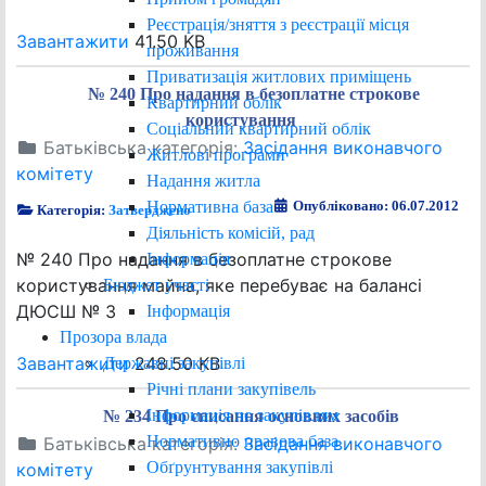
Реєстрація/зняття з реєстрації місця
Завантажити
41.50 KB
проживання
Приватизація житлових приміщень
№ 240 Про надання в безоплатне строкове
Квартирний облік
користування
Соціальний квартирний облік
Батьківська категорія:
Засідання виконавчого
Житлові програми
комітету
Надання житла
Нормативна база
Опубліковано: 06.07.2012
Категорія:
Затверджено
Діяльність комісій, рад
№ 240 Про надання в безоплатне строкове
Інформація
користування майна, яке перебуває на балансі
Бюджет участі
ДЮСШ № 3
Інформація
Прозора влада
Завантажити
248.50 KB
Державні закупівлі
Річні плани закупівель
Інформація по закупівлям
№ 234 Про списання основних засобів
Нормативно правова база
Батьківська категорія:
Засідання виконавчого
Обґрунтування закупівлі
комітету